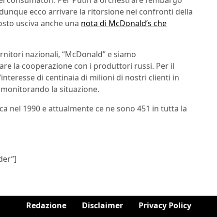
dei consumatori. Per Putin a orchestrare l’embargo
unque ecco arrivare la ritorsione nei confronti della
gosto usciva anche una
nota di McDonald’s che
ornitori nazionali, “McDonald” e siamo
re la cooperazione con i produttori russi. Per il
teresse di centinaia di milioni di nostri clienti in
mo monitorando la situazione.
ca nel 1990 e attualmente ce ne sono 451 in tutta la
der”]
Redazione
Disclaimer
Privacy Policy