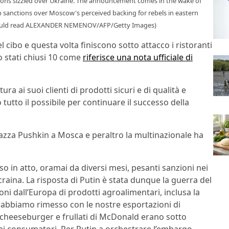
nsions sizzled over Ukraine. The announcement comes in the wake of
 sanctions over Moscow's perceived backing for rebels in eastern
ould read ALEXANDER NEMENOV/AFP/Getty Images)
 cibo e questa volta finiscono sotto attacco i ristoranti
 stati chiusi 10 come
riferisce una nota ufficiale di
ura ai suoi clienti di prodotti sicuri e di qualità e
tutto il possibile per continuare il successo della
iazza Pushkin a Mosca e peraltro la multinazionale ha
o in atto, oramai da diversi mesi, pesanti sanzioni nei
craina. La risposta di Putin è stata dunque la guerra del
oni dall’Europa di prodotti agroalimentari, inclusa la
 ci abbiamo rimesso con le nostre esportazioni di
cheeseburger e frullati di McDonald erano sotto