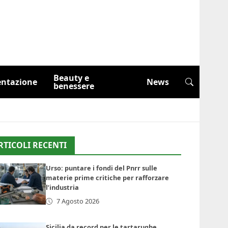
Beauty e
entazione
News
benessere
RTICOLI RECENTI
Urso: puntare i fondi del Pnrr sulle
materie prime critiche per rafforzare
l’industria
7 Agosto 2026
Sicilia da record per le tartarughe