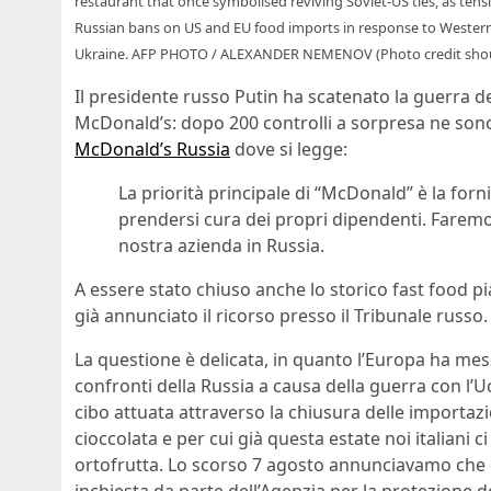
restaurant that once symbolised reviving Soviet-US ties, as te
Russian bans on US and EU food imports in response to Western
Ukraine. AFP PHOTO / ALEXANDER NEMENOV (Photo credit sh
Il presidente russo Putin ha scatenato la guerra del
McDonald’s: dopo 200 controlli a sorpresa ne sono
McDonald’s Russia
dove si legge:
La priorità principale di “McDonald” è la fornit
prendersi cura dei propri dipendenti. Faremo 
nostra azienda in Russia.
A essere stato chiuso anche lo storico fast food p
già annunciato il ricorso presso il Tribunale russo.
La questione è delicata, in quanto l’Europa ha mess
confronti della Russia a causa della guerra con l’U
cibo attuata attraverso la chiusura delle importazi
cioccolata e per cui già questa estate noi italiani
ortofrutta. Lo scorso 7 agosto annunciavamo che 