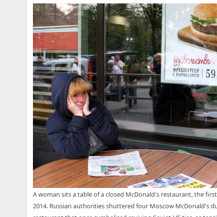
A woman sits a table of a closed McDonald's restaurant, the fir
2014. Russian authorities shuttered four Moscow McDonald's due 