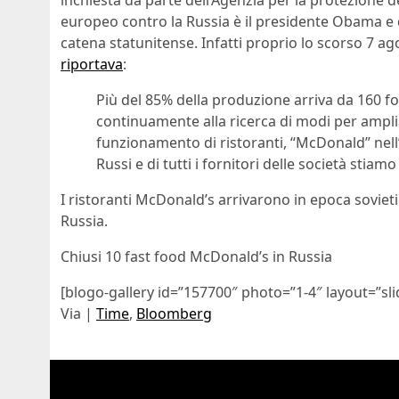
inchiesta da parte dell’Agenzia per la protezione 
europeo contro la Russia è il presidente Obama e d
catena statunitense. Infatti proprio lo scorso 7 a
riportava
:
Più del 85% della produzione arriva da 160 f
continuamente alla ricerca di modi per amplia
funzionamento di ristoranti, “McDonald” nell’in
Russi e di tutti i fornitori delle società stia
I ristoranti McDonald’s arrivarono in epoca sovieti
Russia.
Chiusi 10 fast food McDonald’s in Russia
[blogo-gallery id=”157700″ photo=”1-4″ layout=”sli
Via |
Time
,
Bloomberg