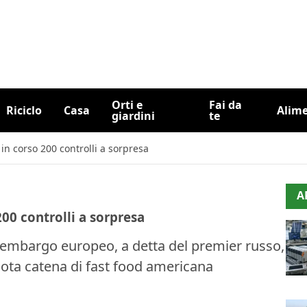
Orti e
Fai da
Riciclo
Casa
Alim
giardini
te
in corso 200 controlli a sorpresa
A
200 controlli a sorpresa
 embargo europeo, a detta del premier russo,
ota catena di fast food americana