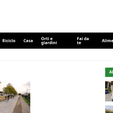
Orti e
Fai da
Riciclo
Casa
Alim
giardini
te
A