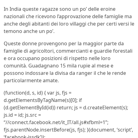
In India queste ragazze sono un po’ delle eroine
nazionali che ricevono l’approvazione delle famiglie ma
anche degli abitanti dei loro villaggi che per certi versi le
temono anche un po’.
Queste donne provengono per la maggior parte da
famiglie di agricoltori, commercianti e guardie forestali
e ora occupano posizioni di rispetto nelle loro
comunità. Guadagnano 15 mila rupie al mese e
possono indossare la divisa da ranger il che le rende
particolarmente amate.
(function(d, s, id) { var js, fjs =
d.getElementsByTagName(s)[0]; if
(d.getElementById(id)) return; js = d.createElement(s);
js.id = id; js.src =
“//connect.facebook.net/it_IT/all.js#xfbml=1”;
fjs.parentNode.insertBefore(js, fjs); }(document, ‘script’,
‘facebook-jssdk’));