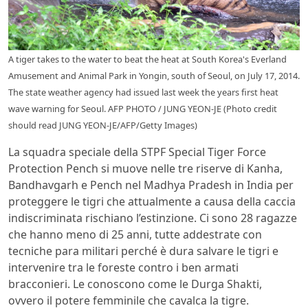
A tiger takes to the water to beat the heat at South Korea's Everland
Amusement and Animal Park in Yongin, south of Seoul, on July 17, 2014.
The state weather agency had issued last week the years first heat
wave warning for Seoul. AFP PHOTO / JUNG YEON-JE (Photo credit
should read JUNG YEON-JE/AFP/Getty Images)
La squadra speciale della STPF Special Tiger Force
Protection Pench si muove nelle tre riserve di Kanha,
Bandhavgarh e Pench nel Madhya Pradesh in India per
proteggere le tigri che attualmente a causa della caccia
indiscriminata rischiano l’estinzione. Ci sono 28 ragazze
che hanno meno di 25 anni, tutte addestrate con
tecniche para militari perché è dura salvare le tigri e
intervenire tra le foreste contro i ben armati
bracconieri. Le conoscono come le Durga Shakti,
ovvero il potere femminile che cavalca la tigre.