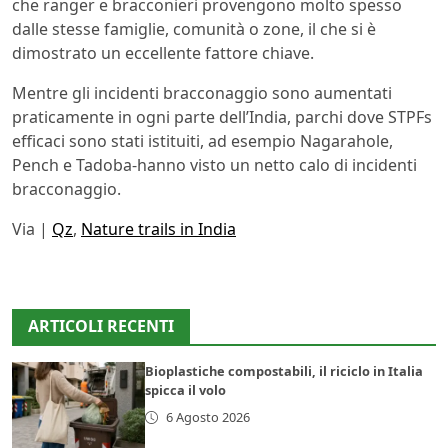
che ranger e bracconieri provengono molto spesso
dalle stesse famiglie, comunità o zone, il che si è
dimostrato un eccellente fattore chiave.
Mentre gli incidenti bracconaggio sono aumentati
praticamente in ogni parte dell’India, parchi dove STPFs
efficaci sono stati istituiti, ad esempio Nagarahole,
Pench e Tadoba-hanno visto un netto calo di incidenti
bracconaggio.
Via |
Qz
,
Nature trails in India
ARTICOLI RECENTI
Bioplastiche compostabili, il riciclo in Italia
spicca il volo
6 Agosto 2026