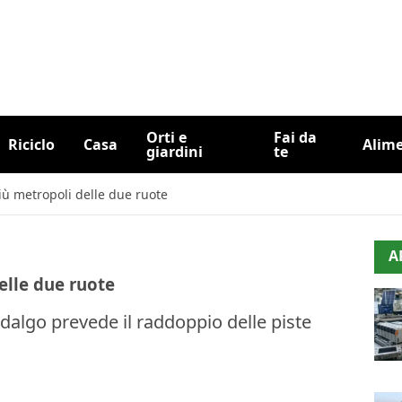
Orti e
Fai da
Riciclo
Casa
Alim
giardini
te
più metropoli delle due ruote
A
elle due ruote
dalgo prevede il raddoppio delle piste