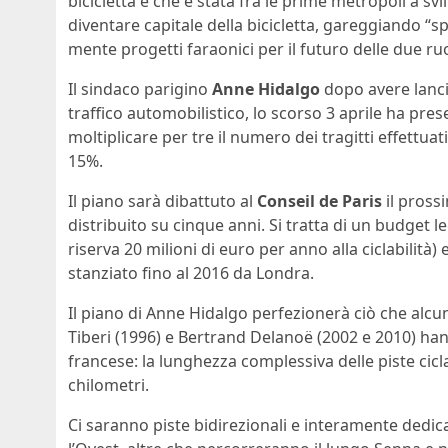
bicicletta e che è stata fra le prime metropoli a sv
diventare capitale della bicicletta, gareggiando “s
mente progetti faraonici per il futuro delle due ru
Il sindaco parigino
Anne Hidalgo
dopo avere lanc
traffico automobilistico, lo scorso 3 aprile ha pre
moltiplicare per tre il numero dei tragitti effettuati 
15%.
Il piano sarà dibattuto al
Conseil de Paris
il pross
distribuito su cinque anni. Si tratta di un budge
riserva 20 milioni di euro per anno alla ciclabilità
stanziato fino al 2016 da Londra.
Il piano di Anne Hidalgo perfezionerà ciò che alcuni
Tiberi (1996) e Bertrand Delanoë (2002 e 2010) hanno
francese: la lunghezza complessiva delle piste cicl
chilometri.
Ci saranno piste bidirezionali e interamente dedicate