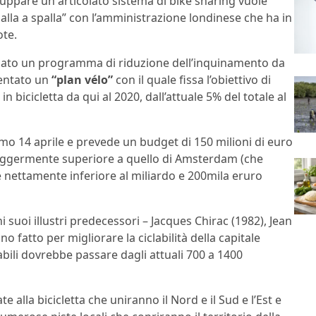
iluppare un articolato sistema di bike sharing vuole
palla a spalla” con l’amministrazione londinese che ha in
ote.
iato un programma di riduzione dell’inquinamento da
sentato un
“plan vélo”
con il quale fissa l’obiettivo di
in bicicletta da qui al 2020, dall’attuale 5% del totale al
imo 14 aprile e prevede un budget di 150 milioni di euro
t leggermente superiore a quello di Amsterdam (che
) e nettamente inferiore al miliardo e 200mila eruro
 suoi illustri predecessori – Jacques Chirac (1982), Jean
 fatto per migliorare la ciclabilità della capitale
abili dovrebbe passare dagli attuali 700 a 1400
 alla bicicletta che uniranno il Nord e il Sud e l’Est e