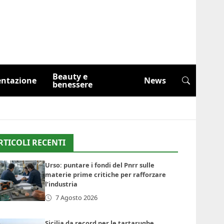
Beauty e
entazione
News
benessere
RTICOLI RECENTI
Urso: puntare i fondi del Pnrr sulle
materie prime critiche per rafforzare
l’industria
7 Agosto 2026
Sicilia da record per le tartarughe