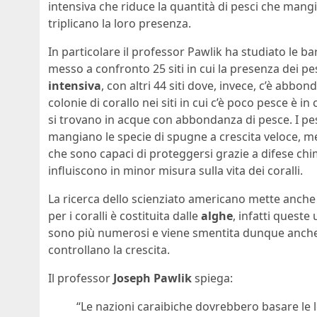
intensiva che riduce la quantità di pesci che man
triplicano la loro presenza.
In particolare il professor Pawlik ha studiato le bar
messo a confronto 25 siti in cui la presenza dei pe
intensiva
, con altri 44 siti dove, invece, c’è abb
colonie di corallo nei siti in cui c’è poco pesce è i
si trovano in acque con abbondanza di pesce. I pesc
mangiano le specie di spugne a crescita veloce, m
che sono capaci di proteggersi grazie a difese ch
influiscono in minor misura sulla vita dei coralli.
La ricerca dello scienziato americano mette anche
per i coralli è costituita dalle
alghe
, infatti queste
sono più numerosi e viene smentita dunque anche 
controllano la crescita.
Il professor
Joseph Pawlik
spiega:
“Le nazioni caraibiche dovrebbero basare le 