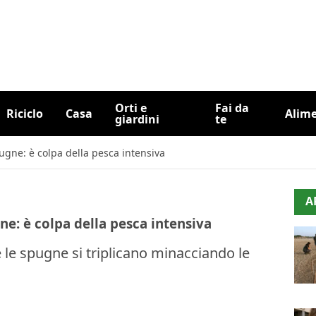
Orti e
Fai da
Riciclo
Casa
Alim
giardini
te
spugne: è colpa della pesca intensiva
A
gne: è colpa della pesca intensiva
le spugne si triplicano minacciando le