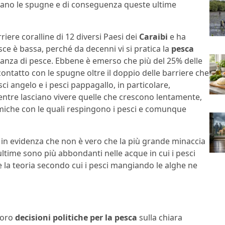
giano le spugne e di conseguenza queste ultime
riere coralline di 12 diversi Paesi dei
Caraibi
e ha
sce è bassa, perché da decenni vi si pratica la
pesca
ondanza di pesce. Ebbene è emerso che più del 25% delle
n contatto con le spugne oltre il doppio delle barriere che
i angelo e i pesci pappagallo, in particolare,
entre lasciano vivere quelle che crescono lentamente,
imiche con le quali respingono i pesci e comunque
 in evidenza che non è vero che la più grande minaccia
 ultime sono più abbondanti nelle acque in cui i pesci
la teoria secondo cui i pesci mangiando le alghe ne
loro
decisioni politiche per la pesca
sulla chiara