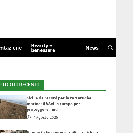
Beauty e
entazione
News
benessere
RTICOLI RECENTI
Sicilia da record per le tartarughe
marine: il Wwf in campo per
proteggere i nidi
7 Agosto 2026
Bioplastiche compostabili, il riciclo in