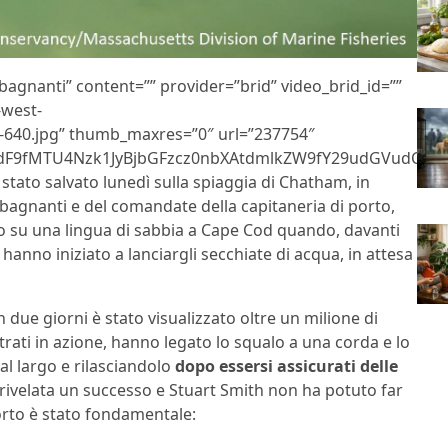
 bagnanti” content=”” provider=”brid” video_brid_id=””
-west-
-640.jpg” thumb_maxres=”0″ url=”237754″
F9fMTU4Nzk1JyBjbGFzcz0nbXAtdmlkZW9fY29udGVudCc+P
stato salvato lunedì sulla spiaggia di Chatham, in
bagnanti e del comandate della capitaneria di porto,
to su una lingua di sabbia a Cape Cod quando, davanti
i hanno iniziato a lanciargli secchiate di acqua, in attesa
 due giorni è stato visualizzato oltre un milione di
ntrati in azione, hanno legato lo squalo a una corda e lo
l largo e rilasciandolo
dopo essersi assicurati delle
è rivelata un successo e Stuart Smith non ha potuto far
orto è stato fondamentale: