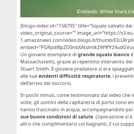
[blogo-video id=”158795″ title=”Squalo salvato dai
video_original_source=”” image_url=”https://s3.eu
1.amazonaws.com/video.blogo.it/thumb/EIcLRrp6
embed=”PGRpdiBpZD0nbXAtdmlkZW9fY29udGVud
Un giovane esemplare di
grande squalo bianco
è 
Massachusetts, grazie al repentino intervento dei 
Stuart Smith. Il giovane predatore si era spiaggia
alle sue
evidenti difficoltà respiratorie
, i present
dell’arrivo dei soccorsi.
In pochi minuti, come testimoniato dal video che in
volte, gli uomini della capitaneria di porto sono e
hanno trascinato in acqua, accompagnandolo poi a
sue buone condizioni di salute
. L’operazione si 
altro che complimentarsi coi bagnanti, il cui supp