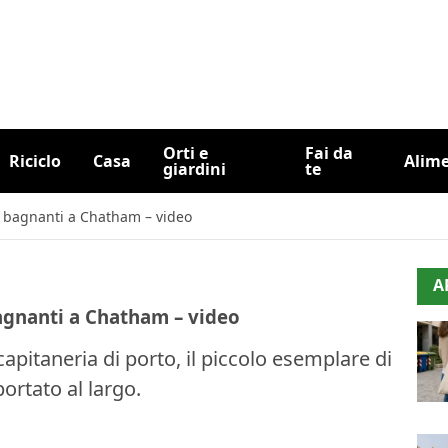
Orti e
Fai da
Riciclo
Casa
Alim
giardini
te
i bagnanti a Chatham – video
A
agnanti a Chatham – video
capitaneria di porto, il piccolo esemplare di
ortato al largo.