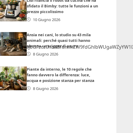
Lidl rilancia il robot da cucina che ha
sfidato il Bimby: tutte le funzioni a un
prezzo piccolissimo
10 Giugno 2026
Ansia nei cani, lo studio su 43 mila
animali: perché quasi tutti hanno
almeno un trigger di paura
GlmcmFtZSBjbGFzcz0nbXBfdmlkZW9fdGhlbWUgaWZyYW1lX1
8 Giugno 2026
Piante da interno, le 10 regole che
fanno davvero la differenza: luce,
acqua e posizione stanza per stanza
8 Giugno 2026