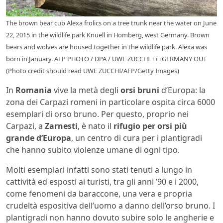
The brown bear cub Alexa frolics on a tree trunk near the water on June
22, 2015 in the wildlife park Knuell in Homberg, west Germany. Brown
bears and wolves are housed together in the wildlife park. Alexa was
born in January. AFP PHOTO / DPA / UWE ZUCCHI +++GERMANY OUT
(Photo credit should read UWE ZUCCHI/AFP/Getty Images)
In
Romania
vive la metà degli
orsi bruni
d’Europa: la
zona dei Carpazi romeni in particolare ospita circa 6000
esemplari di orso bruno. Per questo, proprio nei
Carpazi, a
Zarnesti
, è nato il
rifugio per orsi più
grande d’Europa
, un centro di cura per i plantigradi
che hanno subito violenze umane di ogni tipo.
Molti esemplari infatti sono stati tenuti a lungo in
cattività ed esposti ai turisti, tra gli anni ’90 e i 2000,
come fenomeni da baraccone, una vera e propria
crudeltà espositiva dell’uomo a danno dell’orso bruno. I
plantigradi non hanno dovuto subire solo le angherie e