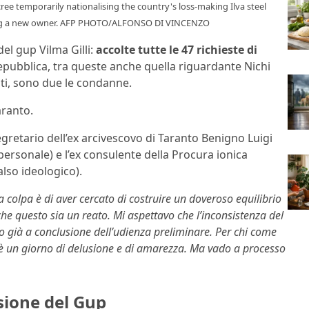
e temporarily nationalising the country's loss-making Ilva steel
inding a new owner. AFP PHOTO/ALFONSO DI VINCENZO
del gup Vilma Gilli:
accolte tutte le 47 richieste di
epubblica, tra queste anche quella riguardante Nichi
ati, sono due le condanne.
aranto.
egretario dell’ex arcivescovo di Taranto Benigno Luigi
ersonale) e l’ex consulente della Procura ionica
also ideologico).
a colpa è di aver cercato di costruire un doveroso equilibrio
 che questo sia un reato. Mi aspettavo che l’inconsistenza del
 già a conclusione dell’udienza preliminare. Per chi come
gi è un giorno di delusione e di amarezza. Ma vado a processo
isione del Gup