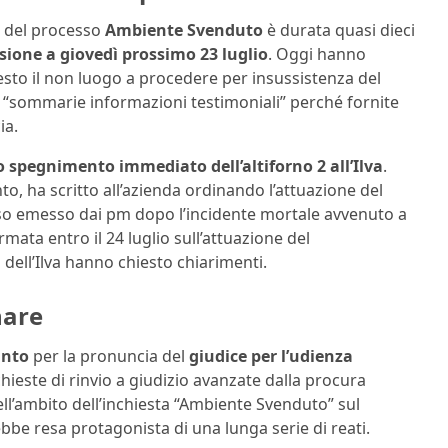
e del processo
Ambiente Svenduto
è durata quasi dieci
isione a giovedì prossimo 23 luglio
. Oggi hanno
esto il non luogo a procedere per insussistenza del
e a “sommarie informazioni testimoniali” perché fornite
ia.
o spegnimento immediato dell’altiforno 2 all’Ilva
.
o, ha scritto all’azienda ordinando l’attuazione del
uso emesso dai pm dopo l’incidente mortale avvenuto a
ata entro il 24 luglio sull’attuazione del
dell’Ilva hanno chiesto chiarimenti.
nare
anto
per la pronuncia del
giudice per l’udienza
hieste di rinvio a giudizio avanzate dalla procura
ll’ambito dell’inchiesta “Ambiente Svenduto” sul
ebbe resa protagonista di una lunga serie di reati.