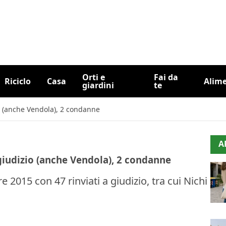
Orti e
Fai da
Riciclo
Casa
Alim
giardini
te
io (anche Vendola), 2 condanne
A
 giudizio (anche Vendola), 2 condanne
e 2015 con 47 rinviati a giudizio, tra cui Nichi