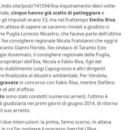
.lndo.site/post/141594/ilva-inquinamento-dieci-volte-
otale,
cinque hanno già scelto di patteggiare
e
e gli imputati erano 53, ma nel frattempo
Emilio Riva
,
in attesa di sapere se saranno rinviati a giudizio ci
ne Puglia Lorenzo Nicastro, che faceva parte dell’ultima
 l’ex consigliere regionale Nicola Fratoianni che oggi è
Taranto Gianni Florido, l’ex sindaco di Taranto Ezio
rgio Assennato, il consigliere regionale della Puglia,
rietari dell’Ilva, Nicola e Fabio Riva, figli del
lo stabilimento Luigi Capogrosso e altri dirigenti
re finalizzata al disastro ambientale. Per Vendola,
ggravata
in concorso con Fabio Riva, mentre Stefàno
i atti d’ufficio.
to
sono stati condotti numerosi arresti, l’ultimo è
à giudiziaria nei primi giorni di giugno 2014, di ritorno
il suo arresto.
due interruzioni: la prima, l’anno scorso, in attesa
 in cui far svolgere il processo (perché i Riva