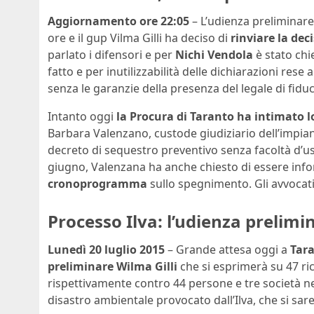
Aggiornamento ore 22:05
– L’udienza preliminar
ore e il gup Vilma Gilli ha deciso di
rinviare la dec
parlato i difensori e per
Nichi Vendola
è stato chi
fatto e per inutilizzabilità delle dichiarazioni res
senza le garanzie della presenza del legale di fiduc
Intanto oggi
la Procura di Taranto ha intimato l
Barbara Valenzano, custode giudiziario dell’impiant
decreto di sequestro preventivo senza facoltà d’
giugno, Valenzana ha anche chiesto di essere inform
cronoprogramma
sullo spegnimento. Gli avvocati 
Processo Ilva: l’udienza prelimi
Lunedì 20 luglio 2015
– Grande attesa oggi a
Tar
preliminare Wilma Gilli
che si esprimerà su 47 ric
rispettivamente contro 44 persone e tre società ne
disastro ambientale provocato dall’Ilva, che si sar