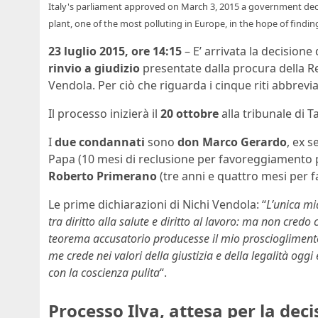
Italy's parliament approved on March 3, 2015 a government decre
plant, one of the most polluting in Europe, in the hope of f
23 luglio 2015, ore 14:15
– E’ arrivata la decisione 
rinvio a giudizio
presentate dalla procura della R
Vendola. Per ciò che riguarda i cinque riti abbrevi
Il processo inizierà il
20 ottobre
alla tribunale di T
I
due condannati
sono
don Marco Gerardo
, ex s
Papa (10 mesi di reclusione per favoreggiamento p
Roberto Primerano
(tre anni e quattro mesi per f
Le prime dichiarazioni di Nichi Vendola: “
L’unica mi
tra diritto alla salute e diritto al lavoro: ma non credo
teorema accusatorio producesse il mio proscioglimento
me crede nei valori della giustizia e della legalità og
con la coscienza pulita
“.
Processo Ilva, attesa per la dec