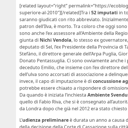
[related layout=”right” permalink=”https://ecoblog
superiore-al-2010″][/related]Tra i
52 imputati
in t
saranno giudicati con rito abbreviato. Inizialment
patron dell’Ilva, è morto. Tra coloro che oggi sono 
sono anche l’ex assessore all’Ambiente della Regio
giunta di
Nichi Vendola
, lo stesso ex governatore,
deputato di Sel, l’ex Presidente della Provincia di 
Stefàno, il direttore generale dell’Arpa Puglia, Gio
Donato Pentassuglia. Ci sono ovviamente anche i prop
deceduto Emilio, che insieme con l’ex direttore del
dell’ulva sono accorsati di associazione a delinque
invece, il capo di imputazione è di
concussione a
potrebbe essere chiaato a rispondere di omissione d
Da quando è iniziata l’inchiesta
Ambiente Svendu
quello di Fabio Riva, che si è consegnato all’autorit
da Londra dopo che già nel 2012 era stato chiesto 
L’
udienza preliminare
è durata un anno a causa di 
della decisione della Corte di Cassazione sulla città