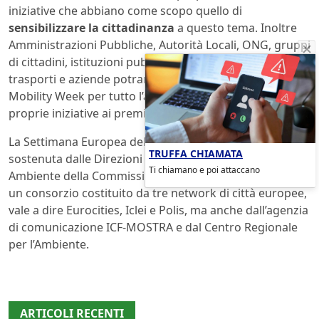
iniziative che abbiano come scopo quello di
sensibilizzare la cittadinanza
a questo tema. Inoltre
Amministrazioni Pubbliche, Autorità Locali, ONG, gruppi
di cittadini, istituzioni pubbliche e private, operatori dei
trasporti e aziende potranno iscriversi alla Europea
Mobility Week per tutto l’anno concorrendo con le
proprie iniziative ai premi ufficiali in palio.
La Settimana Europea della Mobilità Sostenibile è
TRUFFA CHIAMATA
sostenuta dalle Direzioni Generali Mobilità e Trasporti e
Ti chiamano e poi attaccano
Ambiente della Commissione Europea ed è gestita da
un consorzio costituito da tre network di città europee,
vale a dire Eurocities, Iclei e Polis, ma anche dall’agenzia
di comunicazione ICF-MOSTRA e dal Centro Regionale
per l’Ambiente.
ARTICOLI RECENTI