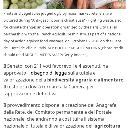
Fruits and vegetables judged ugly by mass market retailers, are
pictured during "Anti-gaspi, pour le climat aussi" (Fighting waste, also
for climate change) an operation organized by the Paris City Hall in
partnership with the French Agriculture ministry, as part of a national
day of action against food wastage, on October 16, 2016 on the Place
de l'Hotel de Ville in Paris. AFP PHOTO / MIGUEL MEDINA (Photo credit
should read MIGUEL MEDINA/AFP/Getty Images)
Il Senato, con 211 voti favorevoli e 4 astenuti, ha
approvato il
disegno di legge
sulla tutela e
valorizzazione della
biodiversità agraria e alimentare
.
Il testo ora dovrà tornare alla Camera per
l’approvazione definitiva.
Il provvedimento dispone la creazione dell’Anagrafe,
della Rete, del Comitato permanente e del Portale
nazionale, che andranno a costituire il sistema
nazionale di tutela e di valorizzazione dell’
agricoltura