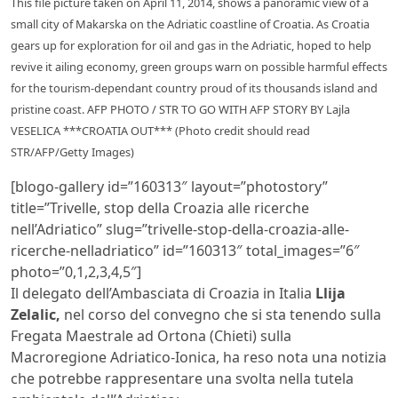
This file picture taken on April 11, 2014, shows a panoramic view of a
small city of Makarska on the Adriatic coastline of Croatia. As Croatia
gears up for exploration for oil and gas in the Adriatic, hoped to help
revive it ailing economy, green groups warn on possible harmful effects
for the tourism-dependant country proud of its thousands island and
pristine coast. AFP PHOTO / STR TO GO WITH AFP STORY BY Lajla
VESELICA ***CROATIA OUT*** (Photo credit should read
STR/AFP/Getty Images)
[blogo-gallery id=”160313″ layout=”photostory”
title=”Trivelle, stop della Croazia alle ricerche
nell’Adriatico” slug=”trivelle-stop-della-croazia-alle-
ricerche-nelladriatico” id=”160313″ total_images=”6″
photo=”0,1,2,3,4,5″]
Il delegato dell’Ambasciata di Croazia in Italia
Llija
Zelalic,
nel corso del convegno che si sta tenendo sulla
Fregata Maestrale ad Ortona (Chieti) sulla
Macroregione Adriatico-Ionica, ha reso nota una notizia
che potrebbe rappresentare una svolta nella tutela