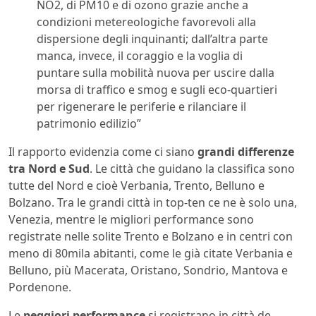
NO2, di PM10 e di ozono grazie anche a
condizioni metereologiche favorevoli alla
dispersione degli inquinanti; dall’altra parte
manca, invece, il coraggio e la voglia di
puntare sulla mobilità nuova per uscire dalla
morsa di traffico e smog e sugli eco-quartieri
per rigenerare le periferie e rilanciare il
patrimonio edilizio”
Il rapporto evidenzia come ci siano
grandi differenze
tra Nord e Sud
. Le città che guidano la classifica sono
tutte del Nord e cioè Verbania, Trento, Belluno e
Bolzano. Tra le grandi città in top-ten ce ne è solo una,
Venezia, mentre le migliori performance sono
registrate nelle solite Trento e Bolzano e in centri con
meno di 80mila abitanti, come le già citate Verbania e
Belluno, più Macerata, Oristano, Sondrio, Mantova e
Pordenone.
Le
peggiori performance
si registrano in città de