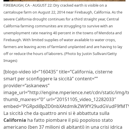
FIREBAUGH, CA - AUGUST 22: Dry cracked earth is visible on a
cantaloupe farm on August 22, 2014 near Firebaugh, California. As the
severe California drought continues for a third straight year, Central
California farming communites are struggling to survive with an
unemployment rate nearing 40 percent in the towns of Mendota and
Firebaugh. With limited supplies of water available to water crops,
farmers are leaving acres of farmland unplanted and are having to lay
off or reduce the hours of laborers. (Photo by Justin Sullivan/Getty
Images)
[blogo-video id=”160435″ title=”California, cisterne
smart per sconfiggere la siccità” content=””
provider=”askanews”
image_url=”http://engine.mperience.net/cdn/static/img
thumb_maxres=”0″ url=”20151105_video_12282033″
embed=”PGRpdiBpZD0nbXAtdmlkZW9fY29udGVudF9fMTY
La siccità che da quattro anni si è abbattuta sulla
California
ha fatto piombare il più popoloso stato
americano (ben 37 milioni di abitanti) in una crisi idrica