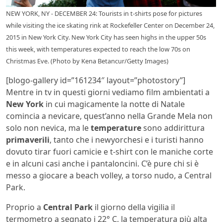
NEW YORK, NY - DECEMBER 24: Tourists in t-shirts pose for pictures
while visiting the ice skating rink at Rockefeller Center on December 24,
2015 in New York City. New York City has seen highs in the upper 50s
this week, with temperatures expected to reach the low 70s on
Christmas Eve. (Photo by Kena Betancur/Getty Images)
[blogo-gallery id=”161234″ layout=”photostory”]
Mentre in tv in questi giorni vediamo film ambientati a
New York
in cui magicamente la notte di Natale
comincia a nevicare, quest’anno nella Grande Mela non
solo non nevica, ma le
temperature
sono addirittura
primaverili
, tanto che i newyorchesi e i turisti hanno
dovuto tirar fuori camicie e t-shirt con le maniche corte
e in alcuni casi anche i pantaloncini. C’è pure chi si è
messo a giocare a beach volley, a torso nudo, a Central
Park.
Proprio a
Central Park
il giorno della vigilia il
termometro a segnato i 22° C, la temperatura più alta