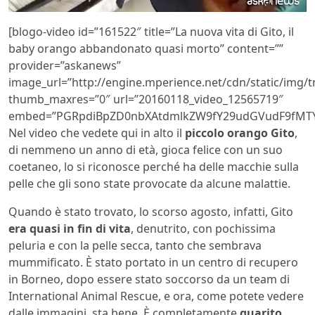
[blogo-video id=”161522″ title=”La nuova vita di Gito, il
baby orango abbandonato quasi morto” content=””
provider=”askanews”
image_url=”http://engine.mperience.net/cdn/static/img
thumb_maxres=”0″ url=”20160118_video_12565719″
embed=”PGRpdiBpZD0nbXAtdmlkZW9fY29udGVudF9fMTY
Nel video che vedete qui in alto il
piccolo orango Gito
,
di nemmeno un anno di età, gioca felice con un suo
coetaneo, lo si riconosce perché ha delle macchie sulla
pelle che gli sono state provocate da alcune malattie.
Quando è stato trovato, lo scorso agosto, infatti, Gito
era quasi in fin di vita
, denutrito, con pochissima
peluria e con la pelle secca, tanto che sembrava
mummificato. È stato portato in un centro di recupero
in Borneo, dopo essere stato soccorso da un team di
International Animal Rescue, e ora, come potete vedere
dalle immagini, sta bene. È completamente
guarito