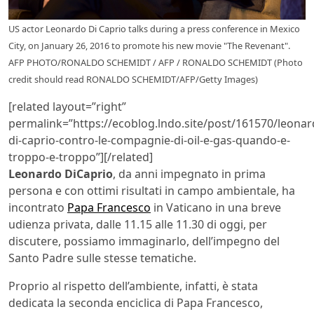
US actor Leonardo Di Caprio talks during a press conference in Mexico
City, on January 26, 2016 to promote his new movie "The Revenant".
AFP PHOTO/RONALDO SCHEMIDT / AFP / RONALDO SCHEMIDT (Photo
credit should read RONALDO SCHEMIDT/AFP/Getty Images)
[related layout=”right”
permalink=”https://ecoblog.lndo.site/post/161570/leonar
di-caprio-contro-le-compagnie-di-oil-e-gas-quando-e-
troppo-e-troppo”][/related]
Leonardo DiCaprio
, da anni impegnato in prima
persona e con ottimi risultati in campo ambientale, ha
incontrato
Papa Francesco
in Vaticano in una breve
udienza privata, dalle 11.15 alle 11.30 di oggi, per
discutere, possiamo immaginarlo, dell’impegno del
Santo Padre sulle stesse tematiche.
Proprio al rispetto dell’ambiente, infatti, è stata
dedicata la seconda enciclica di Papa Francesco,