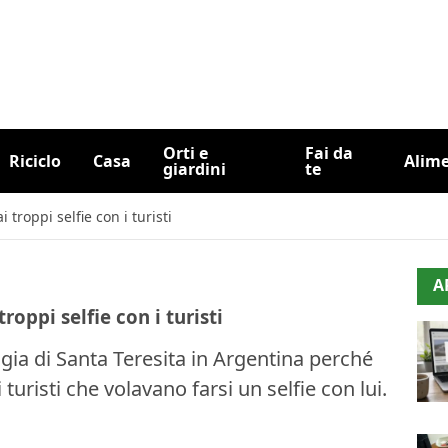
Orti e
Fai da
Riciclo
Casa
Alim
giardini
te
 troppi selfie con i turisti
A
roppi selfie con i turisti
ggia di Santa Teresita in Argentina perché
turisti che volavano farsi un selfie con lui.