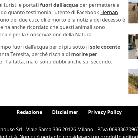
i turisti e portati
fuori dall’acqua
per permettere a
econdo quanto testimonia l’utente di Facebook
Hernan
uno dei due cuccioli è morto e la notizia del decesso è
e ha anche ricordato che questi animali sono
onale per la Conservazione della Natura.
mpo fuori dall’acqua per di più sotto il
sole cocente
anta Teresita, perché rischia di
morire per
ce l’ha fatta, ma ci sono dubbi anche sul secondo.
Redazione
Disclaimer
Privacy Policy
ouse Srl - Viale Sarca 336 20126 Milano - P.Iva 06933670967
dicità. Non può pertanto considerarsi un prodotto editorial