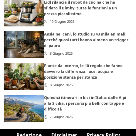
Lidl rilancia il robot da cucina che ha
sfidato il Bimby: tutte le funzioni a un
prezzo piccolissimo
10 Giugno 2026
Ansia nei cani, lo studio su 43 mila animali:
perché quasi tutti hanno almeno un trigger
di paura
8 Giugno 2026
Piante da interno, le 10 regole che fanno
davvero la differenza: luce, acqua e
posizione stanza per stanza
8 Giugno 2026
Quindici itinerari in bici in Italia: dalle Alpi
alla Sicilia, i percorsi più belli con tappe e
difficoltà
7 Giugno 2026
Redazione
Disclaimer
Privacy Policy