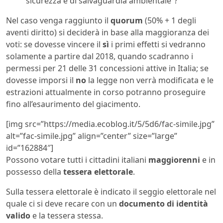
sicurezza e di salvaguardia ambientale”?
Nel caso venga raggiunto il
quorum
(50% + 1 degli
aventi diritto) si deciderà in base alla maggioranza dei
voti: se dovesse vincere il
sì
i primi effetti si vedranno
solamente a partire dal 2018, quando scadranno i
permessi per 21 delle 31 concessioni attive in Italia; se
dovesse imporsi il
no
la legge non verrà modificata e le
estrazioni attualmente in corso potranno proseguire
fino all’esaurimento del giacimento.
[img src=”https://media.ecoblog.it/5/5d6/fac-simile.jpg”
alt=”fac-simile.jpg” align=”center” size=”large”
id=”162884″]
Possono votare tutti i cittadini italiani
maggiorenni
e in
possesso della
tessera elettorale
.
Sulla tessera elettorale è indicato il seggio elettorale nel
quale ci si deve recare con un
documento di identità
valido
e la tessera stessa.