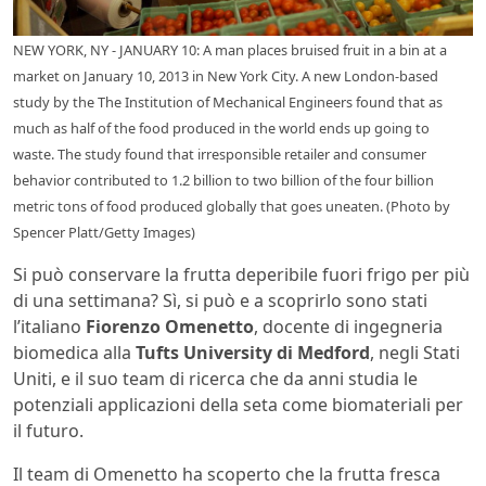
NEW YORK, NY - JANUARY 10: A man places bruised fruit in a bin at a
market on January 10, 2013 in New York City. A new London-based
study by the The Institution of Mechanical Engineers found that as
much as half of the food produced in the world ends up going to
waste. The study found that irresponsible retailer and consumer
behavior contributed to 1.2 billion to two billion of the four billion
metric tons of food produced globally that goes uneaten. (Photo by
Spencer Platt/Getty Images)
Si può conservare la frutta deperibile fuori frigo per più
di una settimana? Sì, si può e a scoprirlo sono stati
l’italiano
Fiorenzo Omenetto
, docente di ingegneria
biomedica alla
Tufts University di Medford
, negli Stati
Uniti, e il suo team di ricerca che da anni studia le
potenziali applicazioni della seta come biomateriali per
il futuro.
Il team di Omenetto ha scoperto che la frutta fresca