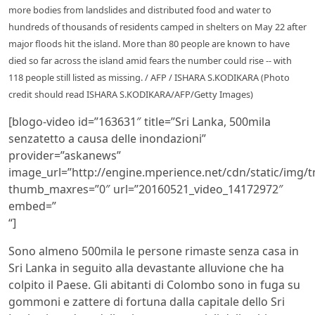
more bodies from landslides and distributed food and water to
hundreds of thousands of residents camped in shelters on May 22 after
major floods hit the island. More than 80 people are known to have
died so far across the island amid fears the number could rise -- with
118 people still listed as missing. / AFP / ISHARA S.KODIKARA (Photo
credit should read ISHARA S.KODIKARA/AFP/Getty Images)
[blogo-video id=”163631″ title=”Sri Lanka, 500mila
senzatetto a causa delle inondazioni”
provider=”askanews”
image_url=”http://engine.mperience.net/cdn/static/img
thumb_maxres=”0″ url=”20160521_video_14172972″
embed=”
“]
Sono almeno 500mila le persone rimaste senza casa in
Sri Lanka in seguito alla devastante alluvione che ha
colpito il Paese. Gli abitanti di Colombo sono in fuga su
gommoni e zattere di fortuna dalla capitale dello Sri