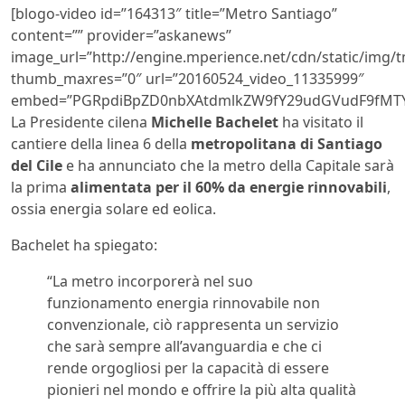
[blogo-video id=”164313″ title=”Metro Santiago”
content=”” provider=”askanews”
image_url=”http://engine.mperience.net/cdn/static/img
thumb_maxres=”0″ url=”20160524_video_11335999″
embed=”PGRpdiBpZD0nbXAtdmlkZW9fY29udGVudF9fMTY0
La Presidente cilena
Michelle Bachelet
ha visitato il
cantiere della linea 6 della
metropolitana di Santiago
del Cile
e ha annunciato che la metro della Capitale sarà
la prima
alimentata per il 60% da energie rinnovabili
,
ossia energia solare ed eolica.
Bachelet ha spiegato:
“La metro incorporerà nel suo
funzionamento energia rinnovabile non
convenzionale, ciò rappresenta un servizio
che sarà sempre all’avanguardia e che ci
rende orgogliosi per la capacità di essere
pionieri nel mondo e offrire la più alta qualità