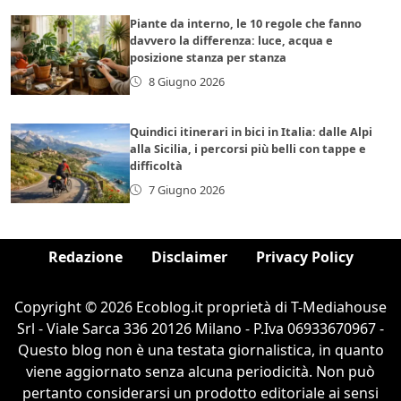
Piante da interno, le 10 regole che fanno
davvero la differenza: luce, acqua e
posizione stanza per stanza
8 Giugno 2026
Quindici itinerari in bici in Italia: dalle Alpi
alla Sicilia, i percorsi più belli con tappe e
difficoltà
7 Giugno 2026
Redazione
Disclaimer
Privacy Policy
Copyright © 2026 Ecoblog.it proprietà di T-Mediahouse
Srl - Viale Sarca 336 20126 Milano - P.Iva 06933670967 -
Questo blog non è una testata giornalistica, in quanto
viene aggiornato senza alcuna periodicità. Non può
pertanto considerarsi un prodotto editoriale ai sensi