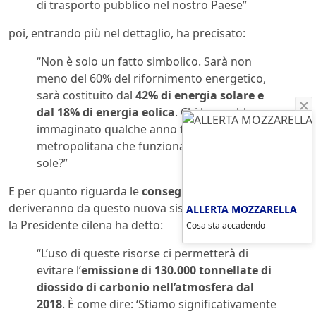
di trasporto pubblico nel nostro Paese”
poi, entrando più nel dettaglio, ha precisato:
“Non è solo un fatto simbolico. Sarà non
meno del 60% del rifornimento energetico,
sarà costituito dal
42% di energia solare e
dal 18% di energia eolica
. Chi lo avrebbe
immaginato qualche anno fa, una
metropolitana che funziona con il vento e il
sole?”
E per quanto riguarda le
conseguenze positive
che
deriveranno da questo nuova sistema di metropolitana
ALLERTA MOZZARELLA
la Presidente cilena ha detto:
Cosa sta accadendo
“L’uso di queste risorse ci permetterà di
evitare l’
emissione di 130.000 tonnellate di
diossido di carbonio nell’atmosfera dal
2018
. È come dire: ‘Stiamo significativamente