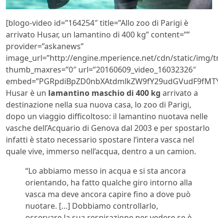
[blogo-video id=”164254″ title=”Allo zoo di Parigi è
arrivato Husar, un lamantino di 400 kg” content=””
provider=”askanews”
image_url=”http://engine.mperience.net/cdn/static/img
thumb_maxres=”0″ url=”20160609_video_16032326″
embed=”PGRpdiBpZD0nbXAtdmlkZW9fY29udGVudF9fMTY0
Husar è un
lamantino maschio di 400 kg
arrivato a
destinazione nella sua nuova casa, lo zoo di Parigi,
dopo un viaggio difficoltoso: il lamantino nuotava nelle
vasche dell’Acquario di Genova dal 2003 e per spostarlo
infatti è stato necessario spostare l’intera vasca nel
quale vive, immerso nell’acqua, dentro a un camion.
“Lo abbiamo messo in acqua e si sta ancora
orientando, ha fatto qualche giro intorno alla
vasca ma deve ancora capire fino a dove può
nuotare. […] Dobbiamo controllarlo,
osservare la sua respirazione per vedere se è