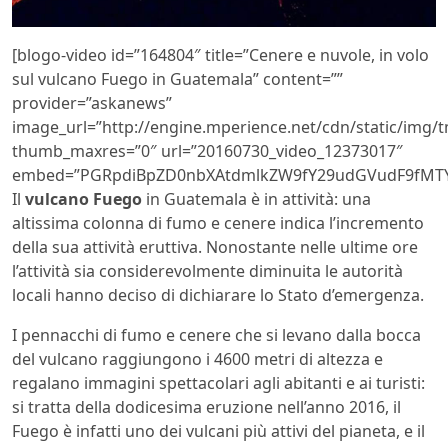
[blogo-video id=”164804″ title=”Cenere e nuvole, in volo
sul vulcano Fuego in Guatemala” content=””
provider=”askanews”
image_url=”http://engine.mperience.net/cdn/static/img
thumb_maxres=”0″ url=”20160730_video_12373017″
embed=”PGRpdiBpZD0nbXAtdmlkZW9fY29udGVudF9fMTY0
Il
vulcano Fuego
in Guatemala è in attività: una
altissima colonna di fumo e cenere indica l’incremento
della sua attività eruttiva. Nonostante nelle ultime ore
l’attività sia considerevolmente diminuita le autorità
locali hanno deciso di dichiarare lo Stato d’emergenza.
I pennacchi di fumo e cenere che si levano dalla bocca
del vulcano raggiungono i 4600 metri di altezza e
regalano immagini spettacolari agli abitanti e ai turisti:
si tratta della dodicesima eruzione nell’anno 2016, il
Fuego è infatti uno dei vulcani più attivi del pianeta, e il