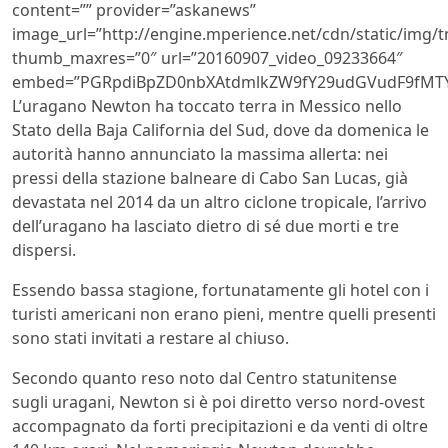
content=”” provider=”askanews”
image_url=”http://engine.mperience.net/cdn/static/img
thumb_maxres=”0″ url=”20160907_video_09233664″
embed=”PGRpdiBpZD0nbXAtdmlkZW9fY29udGVudF9fMTY1
L’uragano Newton ha toccato terra in Messico nello
Stato della Baja California del Sud, dove da domenica le
autorità hanno annunciato la massima allerta: nei
pressi della stazione balneare di Cabo San Lucas, già
devastata nel 2014 da un altro ciclone tropicale, l’arrivo
dell’uragano ha lasciato dietro di sé due morti e tre
dispersi.
Essendo bassa stagione, fortunatamente gli hotel con i
turisti americani non erano pieni, mentre quelli presenti
sono stati invitati a restare al chiuso.
Secondo quanto reso noto dal Centro statunitense
sugli uragani, Newton si è poi diretto verso nord-ovest
accompagnato da forti precipitazioni e da venti di oltre