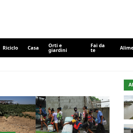
Orti e
Fai da
Riciclo
Casa
Alim
giardini
te
A