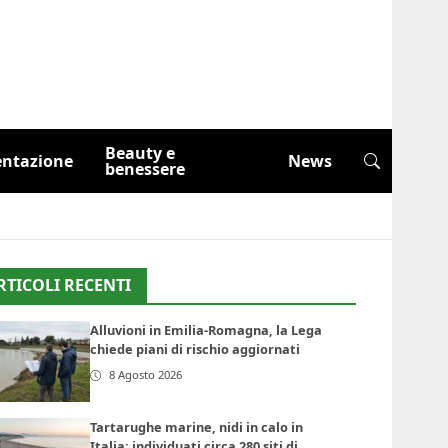
Beauty e
entazione
News
benessere
RTICOLI RECENTI
Alluvioni in Emilia-Romagna, la Lega
chiede piani di rischio aggiornati
8 Agosto 2026
Tartarughe marine, nidi in calo in
Italia: individuati circa 280 siti di