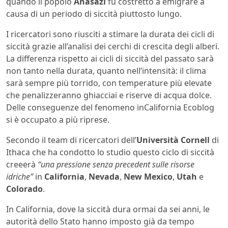
quando il popolo
Anasazi
fu costretto a emigrare a
causa di un periodo di siccità piuttosto lungo.
I ricercatori sono riusciti a stimare la durata dei cicli di
siccità grazie all’analisi dei cerchi di crescita degli alberi.
La differenza rispetto ai cicli di siccità del passato sarà
non tanto nella durata, quanto nell’intensità: il clima
sarà sempre più torrido, con temperature più elevate
che penalizzeranno ghiacciai e riserve di acqua dolce.
Delle conseguenze del fenomeno inCalifornia Ecoblog
si è occupato a più riprese.
Secondo il team di ricercatori dell’
Università Cornell
di
Ithaca che ha condotto lo studio questo ciclo di siccità
creeerà
“una pressione senza precedent sulle risorse
idriche”
in
California
,
Nevada
,
New Mexico
,
Utah
e
Colorado
.
In California, dove la siccità dura ormai da sei anni, le
autorità dello Stato hanno imposto già da tempo