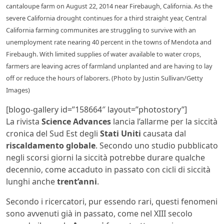
cantaloupe farm on August 22, 2014 near Firebaugh, California. As the
severe California drought continues for a third straight year, Central
California farming communites are struggling to survive with an
unemployment rate nearing 40 percent in the towns of Mendota and
Firebaugh. With limited supplies of water available to water crops,
farmers are leaving acres of farmland unplanted and are having to lay
off or reduce the hours of laborers. (Photo by Justin Sullivan/Getty
Images)
[blogo-gallery id=”158664″ layout=”photostory”]
La rivista
Science Advances
lancia l’allarme per la siccità
cronica del Sud Est degli
Stati Uniti
causata dal
riscaldamento globale
. Secondo uno studio pubblicato
negli scorsi giorni la siccità potrebbe durare qualche
decennio, come accaduto in passato con cicli di siccità
lunghi anche
trent’anni
.
Secondo i ricercatori, pur essendo rari, questi fenomeni
sono avvenuti già in passato, come nel XIII secolo