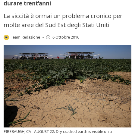
durare trent’anni
La siccità è ormai un problema cronico per
molte aree del Sud Est degli Stati Uniti
Team Redazione
-
6 Ottobre 2016
FIREBAUGH, CA - AUGUST 22: Dry cracked earth is visible on a