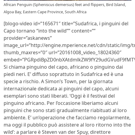
African Penguin (Spheniscus demersus) feet and flippers, Bird Island,
Algoa Bay, Eastern Cape Province, South Africa
[blogo-video id=”165671″ title=”Sudafrica, i pinguini del
Capo tornano “into the wild”” content=””
provider=”askanews”
image_url=”http://engine.mperience.net/cdn/static/img
thumb_maxres=”0″ url=”20161008_video_18024360″
embed=”PGRpdiBpZD0nbXAtdmlkZW9fY29udGVudF9fMTY1
Si chiama pinguino del capo, africano o pinguino dai
piedi neri. E’ diffuso soprattuto in Sudafrica ed è una
specie a rischio. A Simon’s Town, per la giornata
internazionale dedicata ai pinguini del capo, alcuni
esemplari sono stati liberati. ‘Oggi è il festival del
pinguino africano. Per l’occasione liberiamo alcuni
pinguini che sono stati gradualmente riabituati al loro
ambiente. E’ un’operazione che facciamo regolarmente,
ma oggi il pubblico può assistere al loro ritorno into the
wild’: a parlare è Steven van der Spuy, direttore