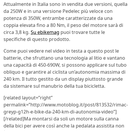
Attualmente in Italia sono in vendita due versioni, quella
da 250W e in una versione Pedelec più veloce con
potenza di 350W, entrambe caratterizzate da una
coppia elevata fino a 80 Nm, il peso del motore sarà di
circa 3,8 kg.
Su ebikemag
puoi trovare tutte le
specifiche di questo prodotto.
Come puoi vedere nel video in testa a questo post le
batterie, che sfruttano una tecnologia al litio e vantano
una capacità di 450-690W, si possono applicare sul tubo
obliquo e garantire al ciclista un’autonomia massima di
240 km. Il tutto gestito da un display piuttosto grande
da sistemare sul manubrio della tua bicicletta.
[related layout=”right”
permalink=”http://www.motoblog.it/post/813532/rimac-
greyp-g12h-e-bike-da-240-km-di-autonomia-video”]
[/related]Ma montarsi da soli un motore sulla canna
della bici per avere così anche la pedalata assistita non