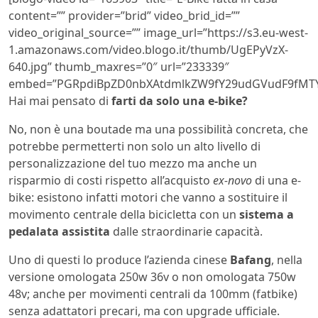
content=”” provider=”brid” video_brid_id=””
video_original_source=”” image_url=”https://s3.eu-west-
1.amazonaws.com/video.blogo.it/thumb/UgEPyVzX-
640.jpg” thumb_maxres=”0″ url=”233339″
embed=”PGRpdiBpZD0nbXAtdmlkZW9fY29udGVudF9fMTY
Hai mai pensato di
farti da solo una e-bike?
No, non è una boutade ma una possibilità concreta, che
potrebbe permetterti non solo un alto livello di
personalizzazione del tuo mezzo ma anche un
risparmio di costi rispetto all’acquisto
ex-novo
di una e-
bike: esistono infatti motori che vanno a sostituire il
movimento centrale della bicicletta con un
sistema a
pedalata assistita
dalle straordinarie capacità.
Uno di questi lo produce l’azienda cinese
Bafang
, nella
versione omologata 250w 36v o non omologata 750w
48v; anche per movimenti centrali da 100mm (fatbike)
senza adattatori precari, ma con upgrade ufficiale.