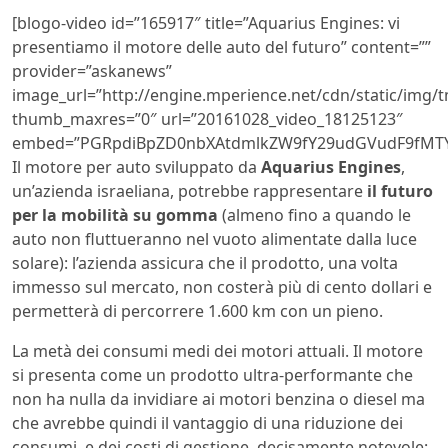
[blogo-video id=”165917″ title=”Aquarius Engines: vi
presentiamo il motore delle auto del futuro” content=””
provider=”askanews”
image_url=”http://engine.mperience.net/cdn/static/img
thumb_maxres=”0″ url=”20161028_video_18125123″
embed=”PGRpdiBpZD0nbXAtdmlkZW9fY29udGVudF9fMTY1
Il motore per auto sviluppato da
Aquarius Engines
,
un’azienda israeliana, potrebbe rappresentare
il futuro
per la mobilità su gomma
(almeno fino a quando le
auto non fluttueranno nel vuoto alimentate dalla luce
solare): l’azienda assicura che il prodotto, una volta
immesso sul mercato, non costerà più di cento dollari e
permetterà di percorrere 1.600 km con un pieno.
La metà dei consumi medi dei motori attuali. Il motore
si presenta come un prodotto ultra-performante che
non ha nulla da invidiare ai motori benzina o diesel ma
che avrebbe quindi il vantaggio di una riduzione dei
consumi, e dei costi di gestione, decisamente notevole: