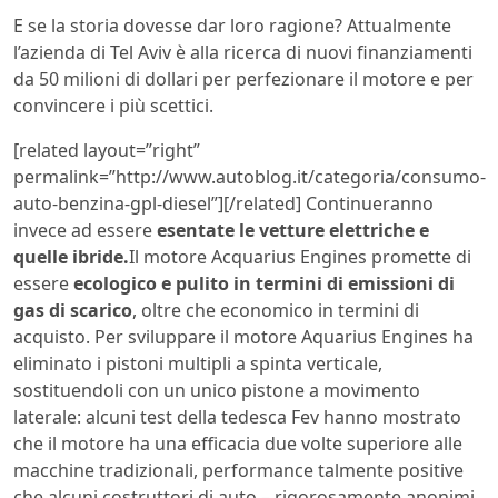
E se la storia dovesse dar loro ragione? Attualmente
l’azienda di Tel Aviv è alla ricerca di nuovi finanziamenti
da 50 milioni di dollari per perfezionare il motore e per
convincere i più scettici.
[related layout=”right”
permalink=”http://www.autoblog.it/categoria/consumo-
auto-benzina-gpl-diesel”][/related] Continueranno
invece ad essere
esentate le vetture elettriche e
quelle ibride.
Il motore Acquarius Engines promette di
essere
ecologico e pulito in termini di emissioni di
gas di scarico
, oltre che economico in termini di
acquisto. Per sviluppare il motore Aquarius Engines ha
eliminato i pistoni multipli a spinta verticale,
sostituendoli con un unico pistone a movimento
laterale: alcuni test della tedesca Fev hanno mostrato
che il motore ha una efficacia due volte superiore alle
macchine tradizionali, performance talmente positive
che alcuni costruttori di auto – rigorosamente anonimi