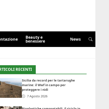
Beauty e
entazione
News
benessere
RTICOLI RECENTI
Sicilia da record per le tartarughe
marine: il Wwf in campo per
proteggere i nidi
7 Agosto 2026
Bioplastiche compostabili, il riciclo in