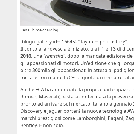
Renault Zoe charging
[blogo-gallery id=”166452″ layout=”photostory”]
Il conto alla rovescia è iniziato: tra il 1 e il 3 di 
2016
, una
“rinascita”
, dopo la mancata edizione del
gli appassionati di motori. Un’edizione che gli org
oltre 300mila gli appassionati in attesa ai padiglio
toccare con mano il 70% di quota di mercato italian
Anche FCA ha annunciato la propria partecipazione 
Romeo, Maserati), è stata confermata la presenza d
pronto ad arrivare sul mercato italiano a gennaio
Discovery e Jaguar porterà la nuova tecnologia AWD 
marchi prestigiosi come Lamborghini, Pagani, Zagat
Bentley. E non solo…