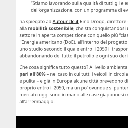
“Stiamo lavorando sulla qualità di tutti gli e
dell’organizzazione, con un programma di even
ha spiegato ad
Autouncle.it
Rino Drogo, direttore
alla
mobilità sostenibile
, che sta conquistandosi
settore in aperta competizione con quello più “class
l’Energia americano (DoE), all’interno del progett
uno studio secondo il quale entro il 2050 il traspo
abbandonando del tutto il petrolio e ogni suo deriv
Che cosa significa tutto questo? A livello ambienta
pari all’80%
– nel caso in cui tutti i veicoli in cir
e pulita – e già in Europa alcune città prevedono d
proprio entro il 2050, ma un po’ ovunque si punterà 
mercato oggi sono in mano alle case giapponesi
all’arrembaggio: