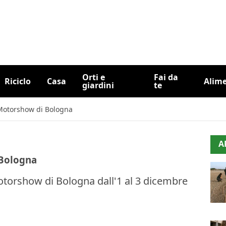
Orti e
Fai da
Riciclo
Casa
Alim
giardini
te
l Motorshow di Bologna
A
 Bologna
Motorshow di Bologna dall'1 al 3 dicembre