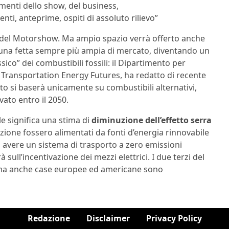
lementi dello show, del business,
ti, anteprime, ospiti di assoluto rilievo”
 del Motorshow. Ma ampio spazio verrà offerto anche
 una fetta sempre più ampia di mercato, diventando un
ico” dei combustibili fossili: il Dipartimento per
o Transportation Energy Futures, ha redatto di recente
rto si baserà unicamente su combustibili alternativi,
ato entro il 2050.
le significa una stima di
diminuzione dell’effetto serra
colazione fossero alimentati da fonti d’energia rinnovabile
i avere un sistema di trasporto a zero emissioni
sull’incentivazione dei mezzi elettrici. I due terzi del
 ma anche case europee ed americane sono
Redazione
Disclaimer
Privacy Policy