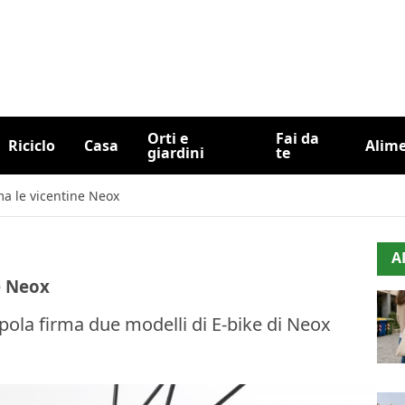
Orti e
Fai da
Riciclo
Casa
Alim
giardini
te
rma le vicentine Neox
A
e Neox
pola firma due modelli di E-bike di Neox