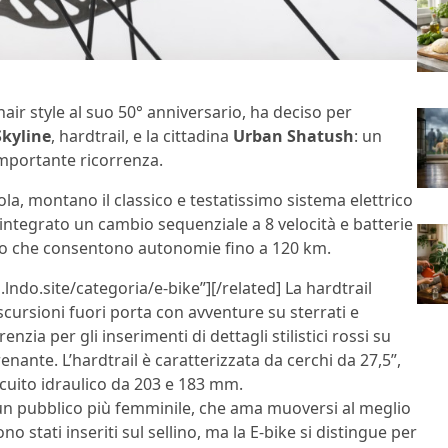
hair style al suo 50° anniversario, ha deciso per
Skyline
, hardtrail, e la cittadina
Urban Shatush
: un
importante ricorrenza.
la, montano il classico e testatissimo sistema elettrico
integrato un cambio sequenziale a 8 velocità e batterie
aio che consentono autonomie fino a 120 km.
lndo.site/categoria/e-bike”][/related] La hardtrail
cursioni fuori porta con avventure su sterrati e
nzia per gli inserimenti di dettagli stilistici rossi su
ante. L’hardtrail è caratterizzata da cerchi da 27,5”,
rcuito idraulico da 203 e 183 mm.
un pubblico più femminile, che ama muoversi al meglio
ono stati inseriti sul sellino, ma la E-bike si distingue per