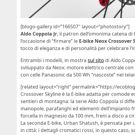
[blogo-gallery id=”166507″ layout=”photostory”]
Aldo Coppola Jr
, il patron dell’omonima catena di 
l’occasione di “firmare” le
E-bike Neox Crossover 
tocco di eleganza e di personalità per celebrare l’
Entrambi i modelli, in mostra
sul sito
di Aldo Coppo
sviluppato da Neox: motore elettrico centrale con 
con celle Panasonic da 500 Wh “nascoste” nel tel
[related layout=”right” permalink=”https://ecoblog.
Crossover Skyline è la E-bike adatta per comode es
sentieri di montagna: la serie Aldo Coppola si differe
manopole, parafanghi ed elementi dell’impianto fren
forcella in magnesio da 100 mm, freni a disco a ci
La seconda E-bike, Urban Shatush, è pensata per 
in città: i dettagli cromatici rossi, in questo caso, s