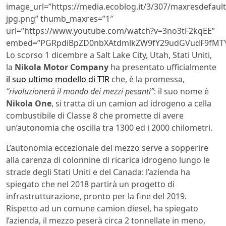
image_url=”https://media.ecoblog.it/3/307/maxresdefault
jpg.png” thumb_maxres=”1″
url=”https://www.youtube.com/watch?v=3no3tF2kqEE”
embed=”PGRpdiBpZD0nbXAtdmlkZW9fY29udGVudF9fMTY2
Lo scorso 1 dicembre a Salt Lake City, Utah, Stati Uniti,
la
Nikola Motor Company
ha presentato ufficialmente
il suo ultimo modello di TIR
che, è la promessa,
“rivoluzionerà il mondo dei mezzi pesanti”
: il suo nome è
Nikola One
, si tratta di un camion ad idrogeno a cella
combustibile di Classe 8 che promette di avere
un’autonomia che oscilla tra 1300 ed i 2000 chilometri.
L’autonomia eccezionale del mezzo serve a sopperire
alla carenza di colonnine di ricarica idrogeno lungo le
strade degli Stati Uniti e del Canada: l’azienda ha
spiegato che nel 2018 partirà un progetto di
infrastrutturazione, pronto per la fine del 2019.
Rispetto ad un comune camion diesel, ha spiegato
l’azienda, il mezzo peserà circa 2 tonnellate in meno,