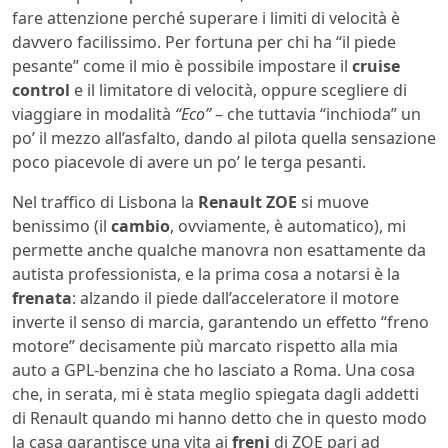
fare attenzione perché superare i limiti di velocità è
davvero facilissimo. Per fortuna per chi ha “il piede
pesante” come il mio è possibile impostare il
cruise
control
e il limitatore di velocità, oppure scegliere di
viaggiare in modalità
“Eco”
– che tuttavia “inchioda” un
po’ il mezzo all’asfalto, dando al pilota quella sensazione
poco piacevole di avere un po’ le terga pesanti.
Nel traffico di Lisbona la
Renault ZOE
si muove
benissimo (il
cambio
, ovviamente, è automatico), mi
permette anche qualche manovra non esattamente da
autista professionista, e la prima cosa a notarsi è la
frenata
: alzando il piede dall’acceleratore il motore
inverte il senso di marcia, garantendo un effetto “freno
motore” decisamente più marcato rispetto alla mia
auto a GPL-benzina che ho lasciato a Roma. Una cosa
che, in serata, mi è stata meglio spiegata dagli addetti
di Renault quando mi hanno detto che in questo modo
la casa garantisce una vita ai
freni
di ZOE pari ad