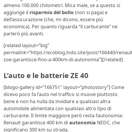
almeno 100.000 chilometri. Mica male, se a questo si
aggiunge il
risparmio del bollo
(non si paga) e
dell’assicurazione (che, mi dicono, essere più
economica). Per quanto riguarda “il carburante” ne
parlerò più avanti.
[related layout=”big”
permalink=”https://ecoblog.lndo.site/post/166440/renaul
zoe-garantisce-fino-a-400km-di-autonomia”][/related]
L’auto e le batterie ZE 40
[blogo-gallery id=”166751″ layout=”photostory”] Come
dicevo poco fa l’auto nel traffico si muove piuttosto
bene e non ha nulla da invidiare a qualsiasi altra
automobile alimentata con qualsiasi altro tipo di
carburante. Il limite maggiore però resta l’autonomia:
Renault garantisce 400 km di
autonomia
NEDC, che
significano 300 km su strada.