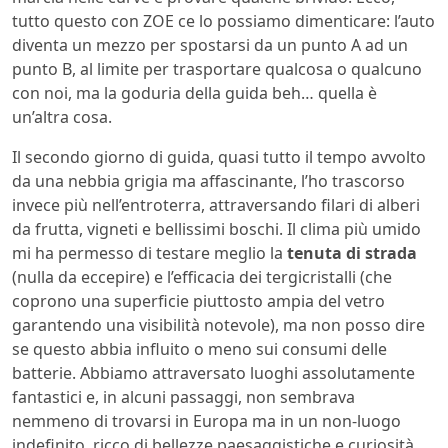
tutto questo con ZOE ce lo possiamo dimenticare: l’auto
diventa un mezzo per spostarsi da un punto A ad un
punto B, al limite per trasportare qualcosa o qualcuno
con noi, ma la goduria della guida beh… quella è
un’altra cosa.
Il secondo giorno di guida, quasi tutto il tempo avvolto
da una nebbia grigia ma affascinante, l’ho trascorso
invece più nell’entroterra, attraversando filari di alberi
da frutta, vigneti e bellissimi boschi. Il clima più umido
mi ha permesso di testare meglio la
tenuta di strada
(nulla da eccepire) e l’efficacia dei tergicristalli (che
coprono una superficie piuttosto ampia del vetro
garantendo una visibilità notevole), ma non posso dire
se questo abbia influito o meno sui consumi delle
batterie. Abbiamo attraversato luoghi assolutamente
fantastici e, in alcuni passaggi, non sembrava
nemmeno di trovarsi in Europa ma in un non-luogo
indefinito, ricco di bellezze paesaggistiche e curiosità.