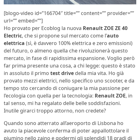
[blogo-video id=”166704″ title=”” content=”” provider=””
url=”” embed=””]
Ho provato per Ecoblog la nuova
Renault ZOE ZE 40
Electric
, che si propone sul mercato come l’
auto
elettrica
(sì, è davvero 100% elettrica e zero emissioni)
del futuro, o almeno quella che rivoluzionerà questo
mercato, in fase di rapidissima espansione. Voglio però
far prima presente una cosa, a chi legge: questo è stato
in assoluto il primo
test drive
della mia vita. Ho già
provato mezzi elettrici, nello specifico uno scooter, e da
tempo sto cercando di coniugare la mia passione per
l’ecologia con quella per la tecnologia:
Renault ZOE
, in
tal senso, mi ha regalato delle belle soddisfazioni.
Inutile girarci troppo attorno, non credete?
Quando sono atterrato all’aeroporto di Lisbona ho
avuto la piacevole conferma di poter appallottolare il
piumino nello zaino e godermi gli splendidi 18 gradi di