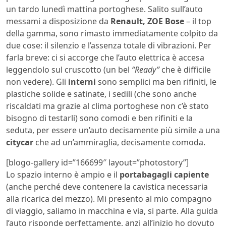
un tardo lunedì mattina portoghese. Salito sull’auto
messami a disposizione da
Renault, ZOE Bose
– il top
della gamma, sono rimasto immediatamente colpito da
due cose: il silenzio e l’assenza totale di vibrazioni. Per
farla breve: ci si accorge che l’auto elettrica è accesa
leggendolo sul cruscotto (un bel
“Ready”
che è difficile
non vedere). Gli
interni
sono semplici ma ben rifiniti, le
plastiche solide e satinate, i sedili (che sono anche
riscaldati ma grazie al clima portoghese non c’è stato
bisogno di testarli) sono comodi e ben rifiniti e la
seduta, per essere un’auto decisamente più simile a una
citycar
che ad un’ammiraglia, decisamente comoda.
[blogo-gallery id=”166699″ layout=”photostory”]
Lo spazio interno è ampio e il
portabagagli capiente
(anche perché deve contenere la cavistica necessaria
alla ricarica del mezzo). Mi presento al mio compagno
di viaggio, saliamo in macchina e via, si parte. Alla guida
l’auto risponde perfettamente, anzi all’inizio ho dovuto