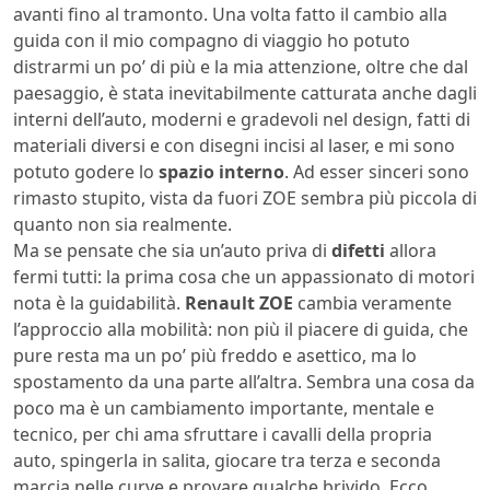
avanti fino al tramonto. Una volta fatto il cambio alla
guida con il mio compagno di viaggio ho potuto
distrarmi un po’ di più e la mia attenzione, oltre che dal
paesaggio, è stata inevitabilmente catturata anche dagli
interni dell’auto, moderni e gradevoli nel design, fatti di
materiali diversi e con disegni incisi al laser, e mi sono
potuto godere lo
spazio interno
. Ad esser sinceri sono
rimasto stupito, vista da fuori ZOE sembra più piccola di
quanto non sia realmente.
Ma se pensate che sia un’auto priva di
difetti
allora
fermi tutti: la prima cosa che un appassionato di motori
nota è la guidabilità.
Renault ZOE
cambia veramente
l’approccio alla mobilità: non più il piacere di guida, che
pure resta ma un po’ più freddo e asettico, ma lo
spostamento da una parte all’altra. Sembra una cosa da
poco ma è un cambiamento importante, mentale e
tecnico, per chi ama sfruttare i cavalli della propria
auto, spingerla in salita, giocare tra terza e seconda
marcia nelle curve e provare qualche brivido. Ecco,