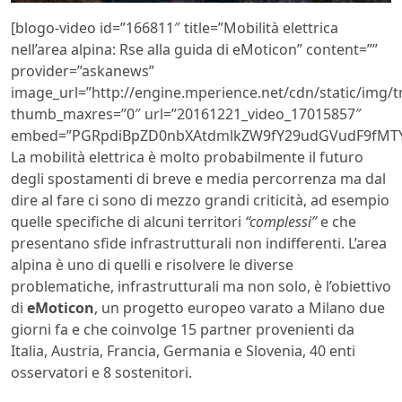
[blogo-video id=”166811″ title=”Mobilità elettrica
nell’area alpina: Rse alla guida di eMoticon” content=””
provider=”askanews”
image_url=”http://engine.mperience.net/cdn/static/img
thumb_maxres=”0″ url=”20161221_video_17015857″
embed=”PGRpdiBpZD0nbXAtdmlkZW9fY29udGVudF9fMTY2
La mobilità elettrica è molto probabilmente il futuro
degli spostamenti di breve e media percorrenza ma dal
dire al fare ci sono di mezzo grandi criticità, ad esempio
quelle specifiche di alcuni territori
“complessi”
e che
presentano sfide infrastrutturali non indifferenti. L’area
alpina è uno di quelli e risolvere le diverse
problematiche, infrastrutturali ma non solo, è l’obiettivo
di
eMoticon
, un progetto europeo varato a Milano due
giorni fa e che coinvolge 15 partner provenienti da
Italia, Austria, Francia, Germania e Slovenia, 40 enti
osservatori e 8 sostenitori.