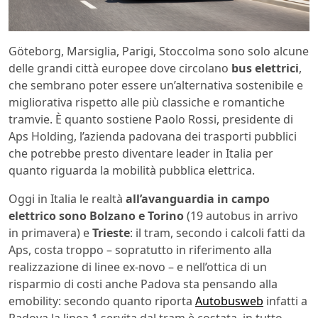
Göteborg, Marsiglia, Parigi, Stoccolma sono solo alcune
delle grandi città europee dove circolano
bus elettrici
,
che sembrano poter essere un’alternativa sostenibile e
migliorativa rispetto alle più classiche e romantiche
tramvie. È quanto sostiene Paolo Rossi, presidente di
Aps Holding, l’azienda padovana dei trasporti pubblici
che potrebbe presto diventare leader in Italia per
quanto riguarda la mobilità pubblica elettrica.
Oggi in Italia le realtà
all’avanguardia in campo
elettrico sono Bolzano e Torino
(19 autobus in arrivo
in primavera) e
Trieste
: il tram, secondo i calcoli fatti da
Aps, costa troppo – sopratutto in riferimento alla
realizzazione di linee ex-novo – e nell’ottica di un
risparmio di costi anche Padova sta pensando alla
emobility: secondo quanto riporta
Autobusweb
infatti a
Padova la linea 1 servita dal tram è costata, in tutto,