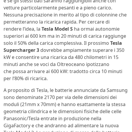
e se gli stessi dati saranno raggiungibili anche con
vetture particolarmente pesanti e a pieno carico.
Nessuna precisazione in merito al tipo di colonnine che
permetteranno la ricarica rapida. Per cercare di
rendere l’idea, la
Tesla Model S
ha ormai autonomie
superiori ai 600 km ma in 20 minuti di carica raggiunge
solo il 50% della carica complessiva. Il prossimo
Tesla
Supercharger 3
dovrebbe ampiamente superare i 350
kW e consentire una ricarica da 480 chilometri in 15
minuti anche se voci da Oltreoceano ipotizzano
che possa arrivare ai 600 kW: tradotto circa 10 minuti
per l’80% di ricarica.
A proposito di Tesla, le batterie annunciate da Samsung
sono denominate 2170 per via delle dimensioni dei
moduli (21mm x 70mm) e hanno esattamente la stessa
geometria cilindrica e le dimensioni fisiche delle celle
Panasonic/Tesla entrate in produzione nella
GigaFactory e che andranno ad alimentare la nuova