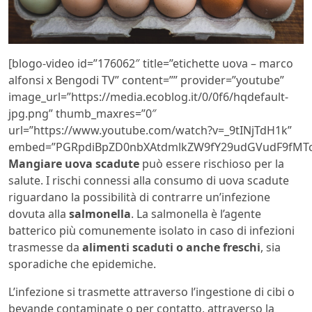
[blogo-video id=”176062″ title=”etichette uova – marco
alfonsi x Bengodi TV” content=”” provider=”youtube”
image_url=”https://media.ecoblog.it/0/0f6/hqdefault-
jpg.png” thumb_maxres=”0″
url=”https://www.youtube.com/watch?v=_9tINjTdH1k”
embed=”PGRpdiBpZD0nbXAtdmlkZW9fY29udGVudF9fMTc
Mangiare uova scadute
può essere rischioso per la
salute. I rischi connessi alla consumo di uova scadute
riguardano la possibilità di contrarre un’infezione
dovuta alla
salmonella
. La salmonella è l’agente
batterico più comunemente isolato in caso di infezioni
trasmesse da
alimenti scaduti o anche freschi
, sia
sporadiche che epidemiche.
L’infezione si trasmette attraverso l’ingestione di cibi o
bevande contaminate o per contatto, attraverso la