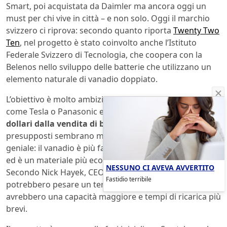
Smart, poi acquistata da Daimler ma ancora oggi un
must per chi vive in città – e non solo. Oggi il marchio
svizzero ci riprova: secondo quanto riporta
Twenty Two
Ten
, nel progetto è stato coinvolto anche l’Istituto
Federale Svizzero di Tecnologia, che coopera con la
Belenos nello sviluppo delle batterie che utilizzano un
elemento naturale di vanadio doppiato.
L’obiettivo è molto ambizioso, competere con giganti
come Tesla o Panasonic e ricavare
10-15 miliardi di
dollari dalla vendita di batterie entro il 2020
, ma i
presupposti sembrano molto interessanti e l’intuizione
geniale: il vanadio è più facilmente reperibile in natura
ed è un materiale più economico rispetto al litio.
NESSUNO CI AVEVA AVVERTITO
Secondo Nick Hayek, CEO di Swatch, le batterie
Fastidio terribile
potrebbero pesare un terzo di quelle attuali ma
avrebbero una capacità maggiore e tempi di ricarica più
brevi.