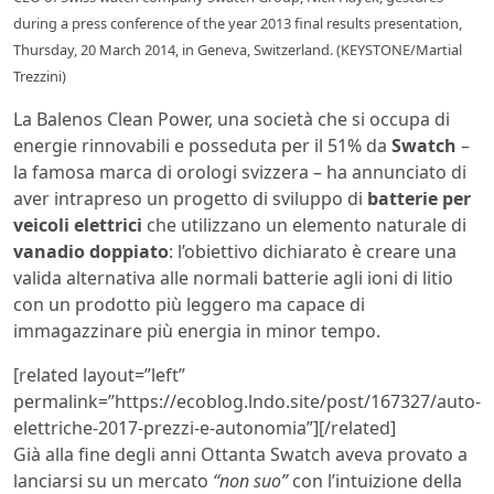
during a press conference of the year 2013 final results presentation,
Thursday, 20 March 2014, in Geneva, Switzerland. (KEYSTONE/Martial
Trezzini)
La Balenos Clean Power, una società che si occupa di
energie rinnovabili e posseduta per il 51% da
Swatch
–
la famosa marca di orologi svizzera – ha annunciato di
aver intrapreso un progetto di sviluppo di
batterie per
veicoli elettrici
che utilizzano un elemento naturale di
vanadio doppiato
: l’obiettivo dichiarato è creare una
valida alternativa alle normali batterie agli ioni di litio
con un prodotto più leggero ma capace di
immagazzinare più energia in minor tempo.
[related layout=”left”
permalink=”https://ecoblog.lndo.site/post/167327/auto-
elettriche-2017-prezzi-e-autonomia”][/related]
Già alla fine degli anni Ottanta Swatch aveva provato a
lanciarsi su un mercato
“non suo”
con l’intuizione della