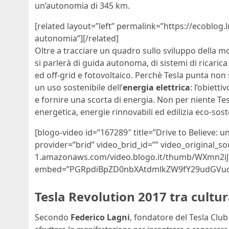
un’autonomia di 345 km.
[related layout=”left” permalink=”https://ecoblog.
autonomia”][/related]
Oltre a tracciare un quadro sullo sviluppo della mob
si parlerà di guida autonoma, di sistemi di ricarica 
ed off-grid e fotovoltaico. Perchè Tesla punta non
un uso sostenibile dell’
energia elettrica
: l’obietti
e fornire una scorta di energia. Non per niente Tes
energetica, energie rinnovabili ed edilizia eco-sost
[blogo-video id=”167289″ title=”Drive to Believe: u
provider=”brid” video_brid_id=”” video_original_so
1.amazonaws.com/video.blogo.it/thumb/WXmn2iJr
embed=”PGRpdiBpZD0nbXAtdmlkZW9fY29udGVud
Tesla Revolution 2017 tra cultu
Secondo
Federico Lagni
, fondatore del Tesla Club 