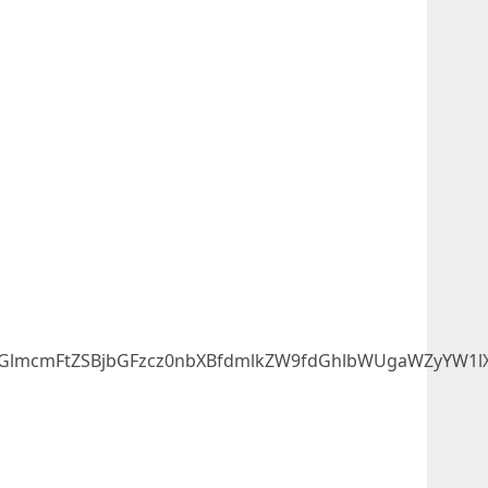
lmcmFtZSBjbGFzcz0nbXBfdmlkZW9fdGhlbWUgaWZyYW1lX1