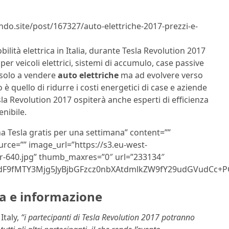
lndo.site/post/167327/auto-elettriche-2017-prezzi-e-
ilità elettrica in Italia, durante Tesla Revolution 2017
per veicoli elettrici, sistemi di accumulo, case passive
 solo a vendere
auto elettriche
ma ad evolvere verso
vo è quello di ridurre i costi energetici di case e aziende
la Revolution 2017 ospiterà anche esperti di efficienza
enibile.
na Tesla gratis per una settimana” content=””
urce=”” image_url=”https://s3.eu-west-
-640.jpg” thumb_maxres=”0″ url=”233134″
F9fMTY3Mjg5JyBjbGFzcz0nbXAtdmlkZW9fY29udGVudCc+PG
ra e informazione
Italy,
“i partecipanti di Tesla Revolution 2017 potranno