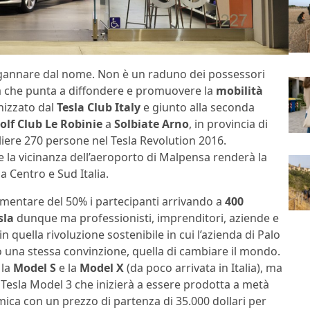
gannare dal nome. Non è un raduno dei possessori
za che punta a diffondere e promuovere la
mobilità
nizzato dal
Tesla Club Italy
e giunto alla seconda
olf Club Le Robinie
a
Solbiate Arno
, in provincia di
iere 270 persone nel Tesla Revolution 2016.
 la vicinanza dell’aeroporto di Malpensa renderà la
a Centro e Sud Italia.
aumentare del 50% i partecipanti arrivando a
400
sla
dunque ma professionisti, imprenditori, aziende e
 quella rivoluzione sostenibile in cui l’azienda di Palo
o una stessa convinzione, quella di cambiare il mondo.
, la
Model S
e la
Model X
(da poco arrivata in Italia), ma
a Tesla Model 3 che inizierà a essere prodotta a metà
ica con un prezzo di partenza di 35.000 dollari per