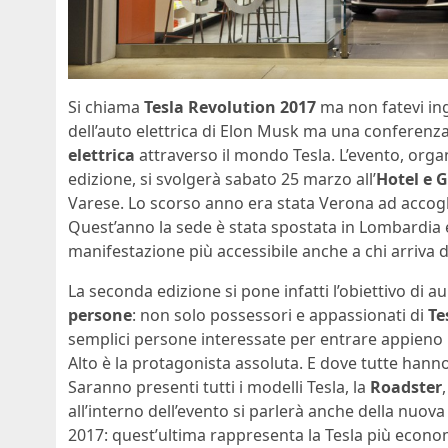
Si chiama
Tesla Revolution 2017
ma non fatevi in
dell’auto elettrica di Elon Musk ma una conferen
elettrica
attraverso il mondo Tesla. L’evento, orga
edizione, si svolgerà sabato 25 marzo all’
Hotel e G
Varese. Lo scorso anno era stata Verona ad accogl
Quest’anno la sede è stata spostata in Lombardia e
manifestazione più accessibile anche a chi arriva d
La seconda edizione si pone infatti l’obiettivo di 
persone
: non solo possessori e appassionati di
Te
semplici persone interessate per entrare appieno in
Alto è la protagonista assoluta. E dove tutte hann
Saranno presenti tutti i modelli Tesla, la
Roadster
all’interno dell’evento si parlerà anche della nuov
2017: quest’ultima rappresenta la Tesla più econom