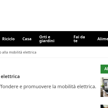
Orti e
Fai da
Riciclo
Casa
Alim
giardini
te
 alla mobilità elettrica
A
 elettrica
ffondere e promuovere la mobilità elettrica.