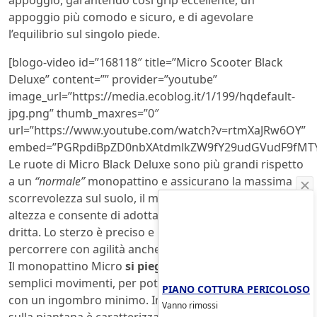
appoggio più comodo e sicuro, e di agevolare
l’equilibrio sul singolo piede.
[blogo-video id=”168118″ title=”Micro Scooter Black
Deluxe” content=”” provider=”youtube”
image_url=”https://media.ecoblog.it/1/199/hqdefault-
jpg.png” thumb_maxres=”0″
url=”https://www.youtube.com/watch?v=rtmXaJRw6OY”
embed=”PGRpdiBpZD0nbXAtdmlkZW9fY29udGVudF9fMTY
Le ruote di Micro Black Deluxe sono più grandi rispetto
a un
“normale”
monopattino e assicurano la massima
scorrevolezza sul suolo, il manubrio è regolabile in
altezza e consente di adottare una postura comoda e
dritta. Lo sterzo è preciso e molto reattivo, per poter
percorrere con agilità anche tratti leggermente affollati.
Il monopattino Micro
si piega facilmente
, con due
semplici movimenti, per poterlo portare dappertutto
PIANO COTTURA PERICOLOSO
con un ingombro minimo. Inoltre la gomma installata
Vanno rimossi
sulla piantana è caratterizzata dalle alte prestazioni: