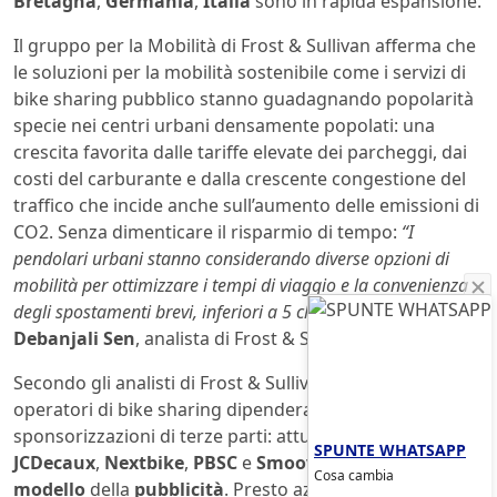
Bretagna
,
Germania
,
Italia
sono in rapida espansione.
Il gruppo per la Mobilità di Frost & Sullivan afferma che
le soluzioni per la mobilità sostenibile come i servizi di
bike sharing pubblico stanno guadagnando popolarità
specie nei centri urbani densamente popolati: una
crescita favorita dalle tariffe elevate dei parcheggi, dai
costi del carburante e dalla crescente congestione del
traffico che incide anche sull’aumento delle emissioni di
CO2. Senza dimenticare il risparmio di tempo:
“I
pendolari urbani stanno considerando diverse opzioni di
mobilità per ottimizzare i tempi di viaggio e la convenienza
degli spostamenti brevi, inferiori a 5 chilometri”
afferma
Debanjali Sen
, analista di Frost & Sullivan.
Secondo gli analisti di Frost & Sullivan è probabile gli
operatori di bike sharing dipenderanno da
sponsorizzazioni di terze parti: attualmente già
SPUNTE WHATSAPP
JCDecaux
,
Nextbike
,
PBSC
e
Smoov
utilizzano il
Cosa cambia
modello
della
pubblicità
. Presto aziende provenienti