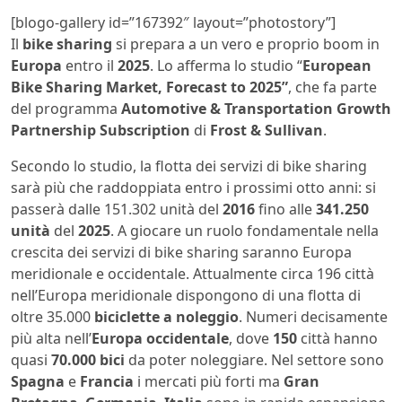
[blogo-gallery id=”167392″ layout=”photostory”]
Il
bike sharing
si prepara a un vero e proprio boom in
Europa
entro il
2025
. Lo afferma lo studio “
European
Bike Sharing Market, Forecast to 2025”
, che fa parte
del programma
Automotive & Transportation Growth
Partnership Subscription
di
Frost & Sullivan
.
Secondo lo studio, la flotta dei servizi di bike sharing
sarà più che raddoppiata entro i prossimi otto anni: si
passerà dalle 151.302 unità del
2016
fino alle
341.250
unità
del
2025
. A giocare un ruolo fondamentale nella
crescita dei servizi di bike sharing saranno Europa
meridionale e occidentale. Attualmente circa 196 città
nell’Europa meridionale dispongono di una flotta di
oltre 35.000
biciclette a noleggio
. Numeri decisamente
più alta nell’
Europa occidentale
, dove
150
città hanno
quasi
70.000 bici
da poter noleggiare. Nel settore sono
Spagna
e
Francia
i mercati più forti ma
Gran