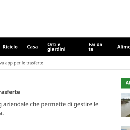
Orti e
Fai da
Riciclo
Casa
Alim
giardini
te
a app per le trasferte
A
rasferte
ng aziendale che permette di gestire le
a.