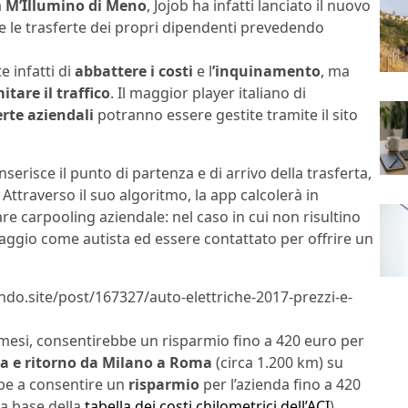
a
M’Illumino di Meno
, Jojob ha infatti lanciato il nuovo
 le trasferte dei propri dipendenti prevedendo
 infatti di
abbattere i costi
e l
’inquinamento
, ma
mitare il traffico
. Il maggior player italiano di
erte aziendali
potranno essere gestite tramite il sito
serisce il punto di partenza e di arrivo della trasferta,
. Attraverso il suo algoritmo, la app calcolerà in
 fare carpooling aziendale: nel caso in cui non risultino
iaggio come autista ed essere contattato per offrire un
lndo.site/post/167327/auto-elettriche-2017-prezzi-e-
i mesi, consentirebbe un risparmio fino a 420 euro per
a e ritorno da Milano a Roma
(circa 1.200 km) su
bbe a consentire un
risparmio
per l’azienda fino a 420
la base della
tabella dei costi chilometrici dell’ACI
).