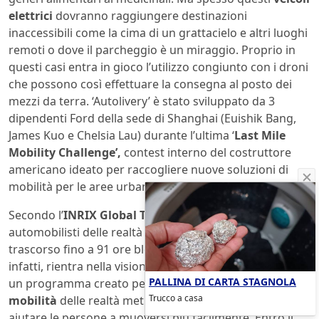
elettrici
dovranno raggiungere destinazioni
inaccessibili come la cima di un grattacielo e altri luoghi
remoti o dove il parcheggio è un miraggio. Proprio in
questi casi entra in gioco l’utilizzo congiunto con i droni
che possono così effettuare la consegna al posto dei
mezzi da terra. ‘Autolivery’ è stato sviluppato da 3
dipendenti Ford della sede di Shanghai (Euishik Bang,
James Kuo e Chelsia Lau) durante l’ultima ‘
Last Mile
Mobility Challenge’,
contest interno del costruttore
americano ideato per raccogliere nuove soluzioni di
mobilità per le aree urbane.
Secondo l’
INRIX Global Traffic Scorecard
nel 2016 gli
automobilisti delle realtà urbane europee hanno
trascorso fino a 91 ore bloccati nel traffico. Autolivery,
infatti, rientra nella vision di Ford
‘City of Tomorrow’
,
PALLINA DI CARTA STAGNOLA
un programma creato per offrire soluzioni alle sfide di
Trucco a casa
mobilità
delle realtà metropolitane con l’obiettivo di
aiutare le persone a muoversi più facilmente. Entro il