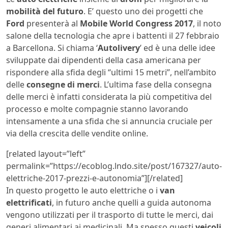
mobilità
del futuro
. E’ questo uno dei progetti che
Ford
presenterà al
Mobile World Congress 2017
, il noto
salone della tecnologia che apre i battenti il 27 febbraio
a Barcellona. Si chiama ‘
Autolivery
’ ed è una delle idee
sviluppate dai dipendenti della casa americana per
rispondere alla sfida degli “ultimi 15 metri”, nell’ambito
delle
consegne di merci
. L’ultima fase della consegna
delle merci è infatti considerata la più competitiva del
processo e molte compagnie stanno lavorando
intensamente a una sfida che si annuncia cruciale per
via della crescita delle vendite online.
[related layout=”left”
permalink=”https://ecoblog.lndo.site/post/167327/auto-
elettriche-2017-prezzi-e-autonomia”][/related]
In questo progetto le auto elettriche o i
van
elettrificati
, in futuro anche quelli a guida autonoma
vengono utilizzati per il trasporto di tutte le merci, dai
generi alimentari ai medicinali. Ma spesso questi
veicoli