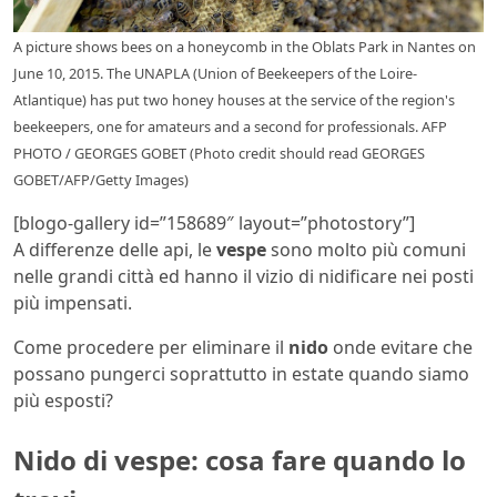
A picture shows bees on a honeycomb in the Oblats Park in Nantes on
June 10, 2015. The UNAPLA (Union of Beekeepers of the Loire-
Atlantique) has put two honey houses at the service of the region's
beekeepers, one for amateurs and a second for professionals. AFP
PHOTO / GEORGES GOBET (Photo credit should read GEORGES
GOBET/AFP/Getty Images)
[blogo-gallery id=”158689″ layout=”photostory”]
A differenze delle api, le
vespe
sono molto più comuni
nelle grandi città ed hanno il vizio di nidificare nei posti
più impensati.
Come procedere per eliminare il
nido
onde evitare che
possano pungerci soprattutto in estate quando siamo
più esposti?
Nido di vespe: cosa fare quando lo