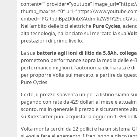
content=”” provider=”youtube” image_url=”https:
thumb_maxres=”0″ url=”https://www.youtube.c
embed=”PGRpdiBpZD0nbXAtdmlkZW9fY29udGVudF
Nell’ambito delle bici elettriche
Pure Cycles
, azien
alta tecnologia, ha lanciato sul mercato la sua
Vol
prestazioni di primo livello.
La sua
batteria agli ioni di litio da 5.8Ah, coll
promettono performance sopra la media delle e-Bi
performance migliori): l’autonomia dichiarata è 
per proporre Volta sul mercato, a partire da que
Pure Cycles.
Certo, il prezzo spaventa un po’: a listino siamo su
pagando con rate da 429 dollari al mese e attualm
sconto, ma in generale il prezzo è sicuramente alt
su Kickstarter puoi acquistarla oggi con 1.399 dol
Volta monta cerchi da 22 pollici e ha un sistema 
si voglia fare allenamento. I freni sono a disco (an