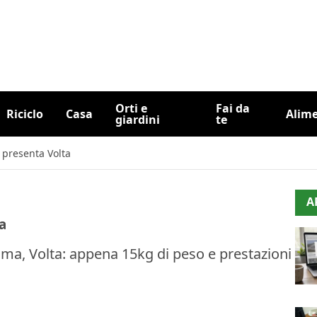
Orti e
Fai da
Riciclo
Casa
Alim
giardini
te
s presenta Volta
A
a
sima, Volta: appena 15kg di peso e prestazioni