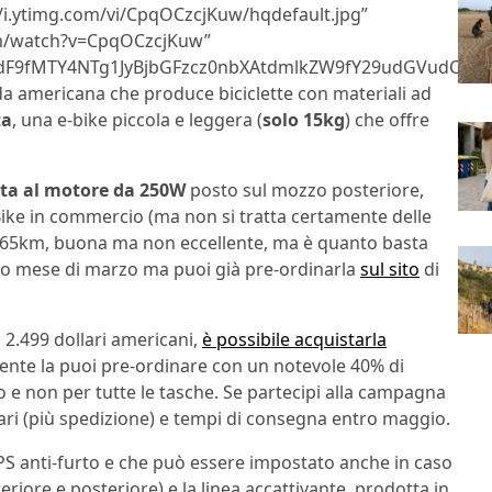
//i.ytimg.com/vi/CpqOCzcjKuw/hqdefault.jpg”
om/watch?v=CpqOCzcjKuw”
9fMTY4NTg1JyBjbGFzcz0nbXAtdmlkZW9fY29udGVudCc+PG
da americana che produce biciclette con materiali ad
ta
, una e-bike piccola e leggera (
solo 15kg
) che offre
egata al motore da 250W
posto sul mozzo posteriore,
ke in commercio (ma non si tratta certamente delle
di 65km, buona ma non eccellente, ma è quanto basta
sto mese di marzo ma puoi già pre-ordinarla
sul sito
di
i 2.499 dollari americani,
è possibile acquistarla
ente la puoi pre-ordinare con un notevole 40% di
o e non per tutte le tasche. Se partecipi alla campagna
lari (più spedizione) e tempi di consegna entro maggio.
GPS anti-furto e che può essere impostato anche in caso
teriore e posteriore) e la linea accattivante, prodotta in