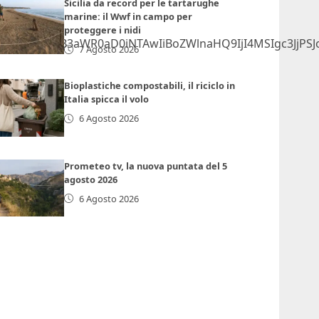
Sicilia da record per le tartarughe
marine: il Wwf in campo per
proteggere i nidi
lmcmFtZSB3aWR0aD0iNTAwIiBoZWlnaHQ9IjI4MSIgc3JjPS
7 Agosto 2026
Bioplastiche compostabili, il riciclo in
Italia spicca il volo
6 Agosto 2026
Prometeo tv, la nuova puntata del 5
agosto 2026
6 Agosto 2026