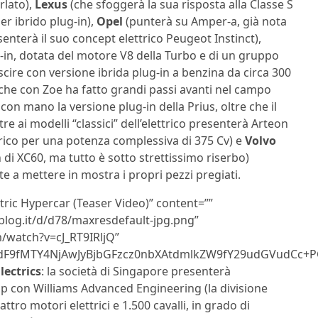
rlato),
Lexus
(che sfoggerà la sua risposta alla Classe S
er ibrido plug-in),
Opel
(punterà su Amper-a, già nota
enterà il suo concept elettrico Peugeot Instinct),
in, dotata del motore V8 della Turbo e di un gruppo
ire con versione ibrida plug-in a benzina da circa 300
che con Zoe ha fatto grandi passi avanti nel campo
 con mano la versione plug-in della Prius, oltre che il
tre ai modelli “classici” dell’elettrico presenterà Arteon
ettrico per una potenza complessiva di 375 Cv) e
Volvo
 di XC60, ma tutto è sotto strettissimo riserbo)
 a mettere in mostra i propri pezzi pregiati.
tric Hypercar (Teaser Video)” content=””
blog.it/d/d78/maxresdefault-jpg.png”
/watch?v=cJ_RT9IRljQ”
9fMTY4NjAwJyBjbGFzcz0nbXAtdmlkZW9fY29udGVudCc+PG
lectrics
: la società di Singapore presenterà
ip con Williams Advanced Engineering (la divisione
tro motori elettrici e 1.500 cavalli, in grado di