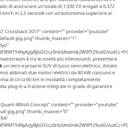
do di assicurare un totale di 1.030 CV erogati e 6.372
0 km/h in 2,5 secondi con un’autonomia superiore ai
DS7 Crossback 2017″ content=”” provider=”youtube”
sdefault-jpg.png” thumb_maxres=”1″
dyo”
F9fMTY4NjAyJyBjbGFzcz0nbXAtdmlkZW9fY29udGVudCc+P
mainstream è tra le novità più interessanti, presenterà
ck
un vero e proprio SUV di lusso semi-elettrico, dotato
nno abbinati due motori elettrici da 80 kW ciascuno e
onomia di circa 60 km in modalità completamente
rida plug-in a trazione integrale in grado di garantire
l Quant 48Volt Concept” content=”” provider=”youtube”
ault-jpg.png” thumb_maxres=”0″
flA”
9fMTY4NjAzJyBjbGFzcz0nbXAtdmlkZW9fY29udGVudCc+PG