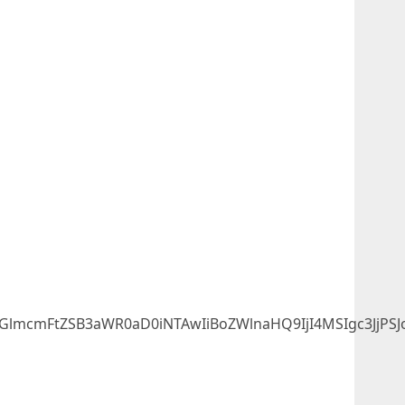
lmcmFtZSB3aWR0aD0iNTAwIiBoZWlnaHQ9IjI4MSIgc3JjPS