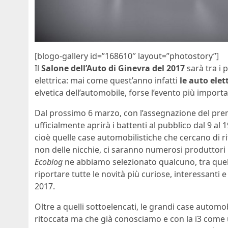
[blogo-gallery id=”168610″ layout=”photostory”]
Il
Salone dell’Auto di Ginevra del 2017
sarà tra i 
elettrica: mai come quest’anno infatti
le auto ele
elvetica dell’automobile, forse l’evento più import
Dal prossimo 6 marzo, con l’assegnazione del premio
ufficialmente aprirà i battenti al pubblico dal 9 al
cioè quelle case automobilistiche che cercano di rit
non delle nicchie, ci saranno numerosi produttori m
Ecoblog
ne abbiamo selezionato qualcuno, tra quell
riportare tutte le novità più curiose, interessanti 
2017.
Oltre a quelli sottoelencati, le grandi case autom
ritoccata ma che già conosciamo e con la i3 come u