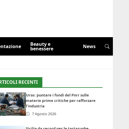
Beauty e
entazione
News
benessere
RTICOLI RECENTI
Urso: puntare i fondi del Pnrr sulle
materie prime critiche per rafforzare
l’industria
7 Agosto 2026
Sicilia da record per le tartarughe