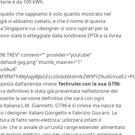
atterie è da 100 kWh.
e: quello che sappiamo è solo quanto mostrato nel
già vi abbiamo svelato, e che il nome di questa
 Singapore cui i designer si sono ispirati per la
sono state tratteggiate dalla londinese EPTA e la livrea
T96 TREV” content=”” provider=”youtube”
sdefault-jpg.png” thumb_maxres=”1″
auVAuA”
9fMTY4NjAxJyBjbGFzcz0nbXAtdmlkZW9fY29udGVudCc+PG
oposta dall’azienda cinese
Techrules con la sua GT96​
:
a definitive) è stata già presentata nell’edizione del
sente la versione definitiva che sarà con ogni
da italiana L.M. Giannetti. GT96 è sì cinese ma nasce da
to i designer italiani Giorgetto e Fabrizio Giuraro. La
a di fatto semi-elettrica: utilizzerà infatti il
le- che si avvale di un’unità range extender alimentato
ei motori elettrici, uno per ciascuna ruota anteriore e