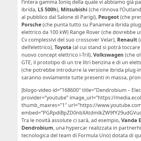
l’intera gamma Ioniq della quale vi abbiamo già pa
ibrida,
LS 500h
),
Mitsubishi
(che rinnova l’Outland
al pubblico dal Salone di Parigi),
Peugeot
(che pres
Porsche
(che punta tutto su Panamera ibrida plug-
elettrico da 100 kW) Range Rover (che dovrebbe usc
Cv complessivi del suo crossover Velar),
Renault
(
dell’elettrico),
Toyota
(al cui stand si potrà toccare
nuovo concept elettrico i-Tril),
Volkswagen
(che ol
GTE, il prototipo di un tre litri benzina e di un el
(che potrebbe introdurre la versione ibrida plug-in
saranno ovviamente tutte presenti in massa, pronte
[blogo-video id=”168600″ title=”Dendrobium – Elec
provider=”youtube” image_url=”https://media.eco
thumb_maxres=”1″ url=”https://www.youtube.com
embed=”PGRpdiBpZD0nbXAtdmlkZW9fY29udGVudF
Tra le novità assolute ci sarà, ad esempio,
Vanda E
Dendrobium
, una hypercar realizzata in partnerh
tecnologica del team di Formula Uno) dotata di quat