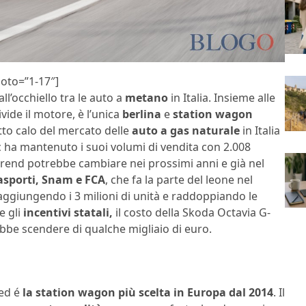
hoto=”1-17″]
ll’occhiello tra le auto a
metano
in Italia. Insieme alle
ide il motore, è l’unica
berlina
e
station wagon
etto calo del mercato delle
auto a gas naturale
in Italia
c ha mantenuto i suoi volumi di vendita con 2.008
 trend potrebbe cambiare nei prossimi anni e già nel
rasporti, Snam e FCA
, che fa la parte del leone nel
, raggiungendo i 3 milioni di unità e raddoppiando le
e gli
incentivi statali,
il costo della Skoda Octavia G-
ebbe scendere di qualche migliaio di euro.
 ed é
la station wagon più scelta in Europa dal 2014
. Il