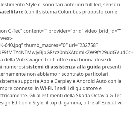
llestimento Style ci sono fari anteriori full-led, sensori
atellitare
(con il sistema Columbus proposto come
on G-Tec” content=”” provider=”brid” video_brid_id=””
-west-
-640.jpg” thumb_maxres=”0″ url=”232758″
F9fMTY4NTMwJyBjbGFzcz0nbXAtdmlkZW9fY29udGVudCc+P
ssa della Volkswagen Golf, offre una buona dose di
ai numerosi
sistemi di assistenza alla guida
presenti
Internamente non abbiamo riscontrato particolari
e il sistema supporta Apple Carplay e Android Auto con la
sempre connessi in
Wi-Fi.
I sedili di guidatore e
ttricamente. Gli allestimenti della Skoda Octavia G-Tec
gn Edition e Style, il top di gamma, oltre all’Executive