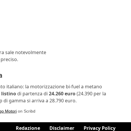
ura sale notevolmente
 preciso.
a
o italiano: la motorizzazione bi-fuel a metano
i
listino
di partenza di
24.260 euro
(24.390 per la
op di gamma si arriva a 28.790 euro.
go Motori
on Scribd
Redazione
Disclaimer
Privacy Policy