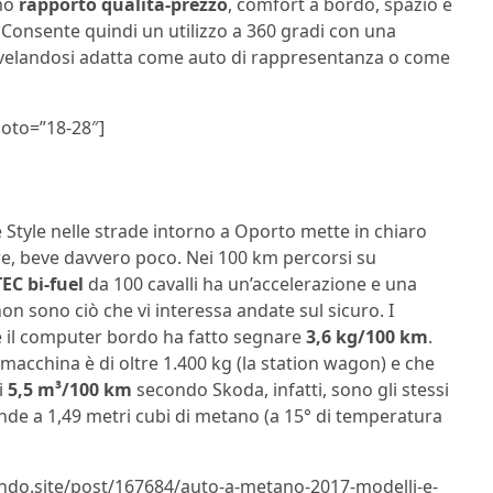
imo
rapporto qualità-prezzo
, comfort a bordo, spazio e
i. Consente quindi un utilizzo a 360 gradi con una
 rivelandosi adatta come auto di rappresentanza o come
hoto=”18-28″]
 Style nelle strade intorno a Oporto mette in chiaro
re, beve davvero poco. Nei 100 km percorsi su
TEC bi-fuel
da 100 cavalli ha un’accelerazione e una
on sono ciò che vi interessa andate sul sicuro. I
ive il computer bordo ha fatto segnare
3,6 kg/100 km
.
macchina è di oltre 1.400 kg (la station wagon) e che
i
5,5 m³/100 km
secondo Skoda, infatti, sono gli stessi
nde a 1,49 metri cubi di metano (a 15° di temperatura
.lndo.site/post/167684/auto-a-metano-2017-modelli-e-