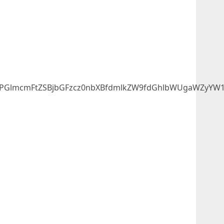
GlmcmFtZSBjbGFzcz0nbXBfdmlkZW9fdGhlbWUgaWZyYW1lX