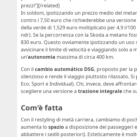
prezzi”][/related]
In soldoni, ipotizzando un prezzo medio del metan
contro i 7,50 euro che richiederebbe una versione 
della verde di 1,529 euro moltiplicato per 4,9 l/100
ndr). Se la percorrenza con la Skoda a metano foss
830 euro. Questo ovviamente ipotizzando un uso 
avvicinare il limite di velocità e viaggiando solo a 
un’
autonomia
massima di circa 400 km.
Con il
cambio automático DSG
, proposto per la p
silenzioso e rende il viaggio piuttosto rilassato. Si
Eco, Sport e Individual). Chi, invece, deve affront
scegliere una versione a
trazione integrale
che su
Com’è fatta
Con il restyling di metà carriera, cambiamo di poc
aumenta lo
spazio
a disposizione dei passeggeri e 
abbattere i sedili posteriori). Esteticamente è molt