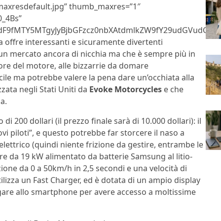
maxresdefault.jpg” thumb_maxres=”1″
0_4Bs”
9fMTY5MTgyJyBjbGFzcz0nbXAtdmlkZW9fY29udGVudCc+PG
a offre interessanti e sicuramente divertenti
, un mercato ancora di nicchia ma che è sempre più in
ore del motore, alle bizzarrie da domare
cile ma potrebbe valere la pena dare un’occhiata alla
zzata negli Stati Uniti da
Evoke Motorcycles
e che
a.
200 dollari (il prezzo finale sarà di 10.000 dollari): il
 piloti”, e questo potrebbe far storcere il naso a
ettrico (quindi niente frizione da gestire, entrambe le
e da 19 kW alimentato da batterie Samsung al litio-
one da 0 a 50km/h in 2,5 secondi e una velocità di
utilizza un Fast Charger, ed è dotata di un ampio display
egare allo smartphone per avere accesso a moltissime