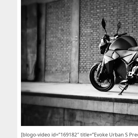
[blogo-video id=”169182″ title=”Evoke Urban S Pr