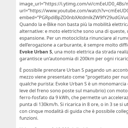
image_url=”https://i.ytimg.com/vi/cmEeUD0_4Bs/
url=”https://www.youtube.com/watch?v=cmEeUD
embed=”PGRpdiBpZD0nbXAtdmlkZW9fY29udGVudF
Quando la e-Bike non basta più la mobilità elettric
alternative: e moto elettriche sono una di queste
espansione. Per un motociclista rinunciare al rum
dell’erogazione a carburante, è sempre molto diffi
Evoke Urban S
, una moto elettrica da strada reali
garantisce un’autonomia di 200km per ogni ricaric
È possibile prenotare Urban S pagando un acconto di 
mezzo viene presentato come “progettato per nuovi
qualche purista: Evoke Urban S è un monomarcia el
leve del freno sono poste sul manubrio) con motor
ferro-fosfato da 9 kWh, che permette un accelerazi
punta di 130km/h. Si ricarica in 8 ore, o in 3 se si 
con cinque modalità di guida che è possibile coll
funzioni.