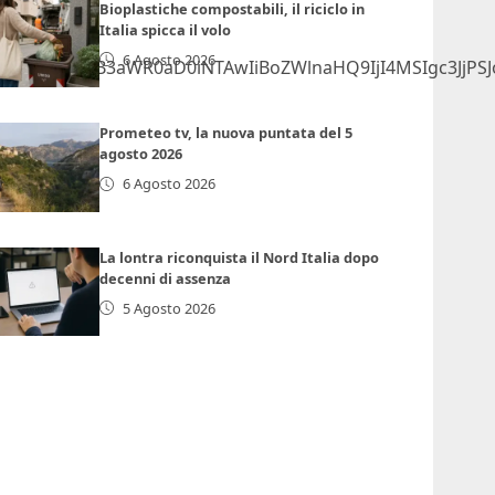
Bioplastiche compostabili, il riciclo in
Italia spicca il volo
6 Agosto 2026
lmcmFtZSB3aWR0aD0iNTAwIiBoZWlnaHQ9IjI4MSIgc3JjPS
Prometeo tv, la nuova puntata del 5
agosto 2026
6 Agosto 2026
La lontra riconquista il Nord Italia dopo
decenni di assenza
5 Agosto 2026