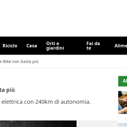
Orti e
Fai da
Riciclo
Casa
Alim
giardini
te
e-Bike non basta più
A
ta più
 elettrica con 240km di autonomia.