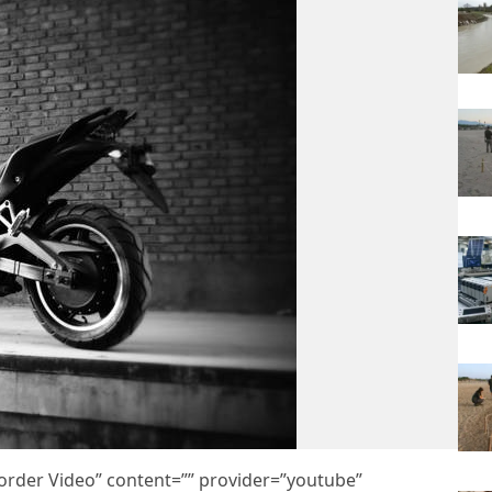
eorder Video” content=”” provider=”youtube”