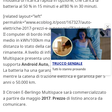
modalità di ricarica rapida in opzione, che carica la
batteria al 50 % in 15 minuti e all’80 % in 30 minuti.
[related layout=”left”
permalink=”www.ecoblog.it/post/167327/auto-
elettriche-2017-prezzi-e-autonomia”][/related]
II computer di bordo indica l
’autonomia
e il
consumo
medio in kWh/100km ma è anche possibile conoscere a
distanza lo stato della carica e il tempo di ricarica
rimanente. A livello di infotainment, il Citroën E-Berlingo
Multispace presenta uno schermo da 7 pollici che
TRUCCO GENIALE
supporta
Android Auto, Apple CarPlay
e
MirrorLink
.
Tutti lo stanno provando
La batteria ha una garanzia di 8 anni o 100.000 Km
mentre la catena di trazione elettrica è garantita per 5
anni o 50.000 km.
Il Citroën E-Berlingo Multispace sarà commercializzato
a partire da maggio
2017
.
Prezzo
di listino ancora da
comunicare.