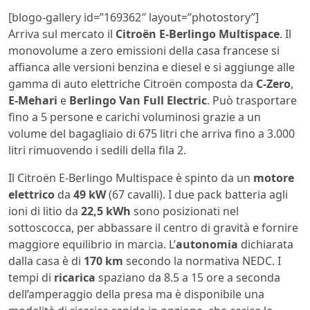
[blogo-gallery id=”169362″ layout=”photostory”]
Arriva sul mercato il
Citroën
E-Berlingo Multispace
. Il
monovolume a zero emissioni della casa francese si
affianca alle versioni benzina e diesel e si aggiunge alle
gamma di auto elettriche Citroën composta da
C-Zero
,
E-Mehari
e
Berlingo Van Full Electric
. Può trasportare
fino a 5 persone e carichi voluminosi grazie a un
volume del bagagliaio di 675 litri che arriva fino a 3.000
litri rimuovendo i sedili della fila 2.
Il Citroën E-Berlingo Multispace è spinto da un
motore
elettrico
da
49 kW
(67 cavalli). I due pack batteria agli
ioni di litio da
22,5 kWh
sono posizionati nel
sottoscocca, per abbassare il centro di gravità e fornire
maggiore equilibrio in marcia. L’
autonomia
dichiarata
dalla casa è di
170 km
secondo la normativa NEDC. I
tempi di
ricarica
spaziano da 8.5 a 15 ore a seconda
dell’amperaggio della presa ma è disponibile una